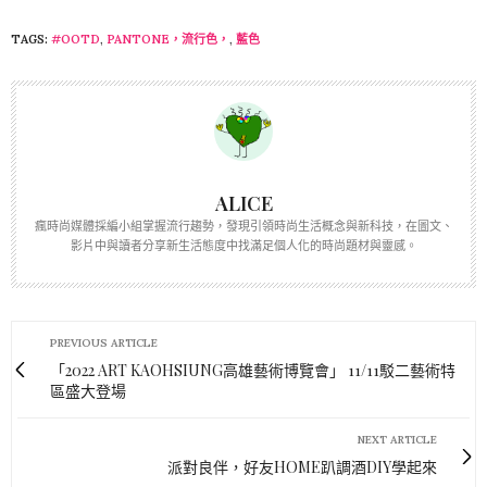
TAGS:
#OOTD
,
PANTONE，流行色，
,
藍色
ALICE
瘋時尚媒體採編小組掌握流行趨勢，發現引領時尚生活概念與新科技，在圖文、
影片中與讀者分享新生活態度中找滿足個人化的時尚題材與靈感。
PREVIOUS ARTICLE
「2022 ART KAOHSIUNG高雄藝術博覽會」 11/11駁二藝術特
區盛大登場
NEXT ARTICLE
派對良伴，好友HOME趴調酒DIY學起來