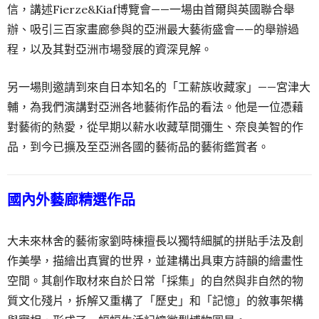
信，講述Fierze&Kiaf博覽會——一場由首爾與英國聯合舉
辦、吸引三百家畫廊參與的亞洲最大藝術盛會——的舉辦過
程，以及其對亞洲市場發展的資深見解。
另一場則邀請到來自日本知名的「工薪族收藏家」——宮津大
輔，為我們演講對亞洲各地藝術作品的看法。他是一位憑藉
對藝術的熱愛，從早期以薪水收藏草間彌生、奈良美智的作
品，到今已擴及至亞洲各國的藝術品的藝術鑑賞者。
國內外藝廊精選作品
大未來林舍的藝術家劉時棟
擅長以獨特細膩的拼貼手法及創
作美學，描繪出真實的世界，並建構出具東方詩韻的繪畫性
空間。其創作取材來自於日常「採集」的自然與非自然的物
質文化殘片，拆解又重構了「歷史」和「記憶」的敘事架構