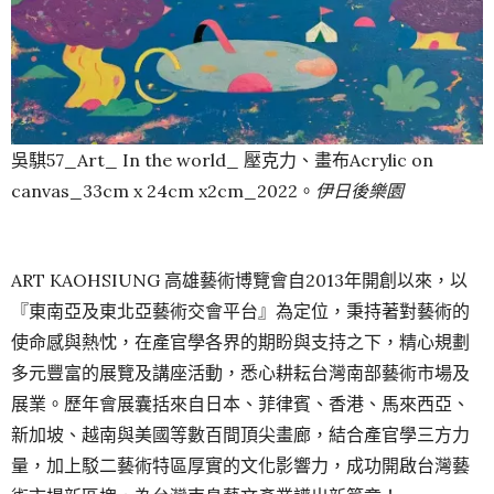
吳騏57_Art_ In the world_ 壓克力、畫布Acrylic on
canvas_33cm x 24cm x2cm_2022。
伊日後樂園
ART KAOHSIUNG 高雄藝術博覽會自2013年開創以來，以
『東南亞及東北亞藝術交會平台』為定位，秉持著對藝術的
使命感與熱忱，在產官學各界的期盼與支持之下，精心規劃
多元豐富的展覽及講座活動，悉心耕耘台灣南部藝術市場及
展業。歷年會展囊括來自日本、菲律賓、香港、馬來西亞、
新加坡、越南與美國等數百間頂尖畫廊，結合產官學三方力
量，加上駁二藝術特區厚實的文化影響力，成功開啟台灣藝