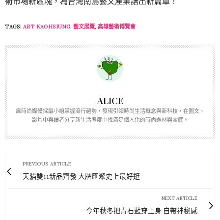
術市場新區塊，為台灣南島藝文產業譜出新篇章！
TAGS:
ART KAOHSIUNG
,
藝文展覽
,
高雄藝術博覽會
ALICE
瘋時尚媒體採編小組掌握流行趨勢，發現引領時尚生活概念與新科技，在圖文、
影片中與讀者分享新生活態度中找滿足個人化的時尚題材與靈感。
PREVIOUS ARTICLE
天貓雙11新品齊發 大牌匯聚史上最好逛
NEXT ARTICLE
今年秋冬把青石藍穿上身 自帶神秘感