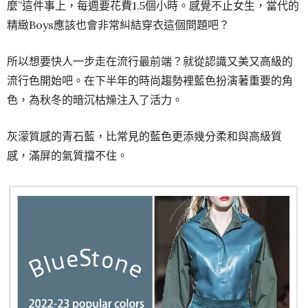
麼”這件事上，每週要花費1.5個小時。感覺不止女生，當代的
精緻Boys應該也會非常糾結穿衣這個問題吧？
所以想要快人一步走在流行最前端？就從認識又美又高級的
流行色開始吧。
在下半年的時尚趨勢裡藍色扮演著重要的角
色，為秋冬的暗沉枯燥注入了活力。
灰濛質感的青石藍，比常見的藍色更添幾分柔和與高級質
感，滿屏的氣質擋不住。