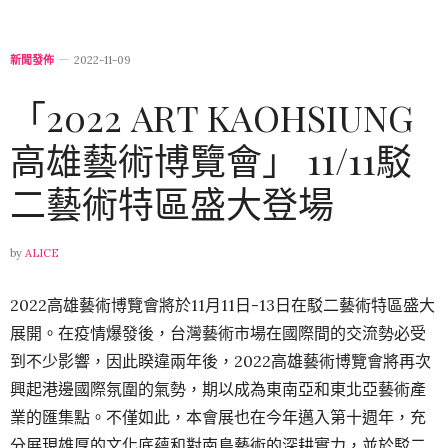
新聞發佈
2022-11-09
「2022 ART KAOHSIUNG
高雄藝術博覽會」 11/11駁
二藝術特區盛大登場
by
ALICE
2022高雄藝術博覽會
將於11月11日-13日在駁二藝術特區盛大
展開。
在
疫情爆發後，台灣藝術市場在國際間的交流勢必受
到不少影響，因此睽違兩年後，
2022高雄藝術博覽會
將再次
興起
港邊國際氛圍的氣勢，期以成為東南亞和東北亞藝術產
業的匯集點。不僅如此，本會展也在今年邁入第十週年，充
分展現雄厚的文化底蘊和對南島藝術的深耕實力，並於駁二