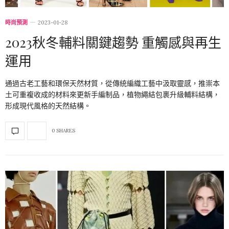
時尚預測
2023-01-28
2023秋冬輔料關鍵趨勢 重觸感與再生
運用
通過古老工藝和環保天然材質，從傳統編織工藝中汲取靈感，推崇本
土可重複收成的材料來更新手編制品，植物繩結包裹升級輔料結構，
形成現代風格的天然結構。
0 SHARES