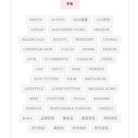
標籤
#NYFW
#OOTD
2020春夏
2021秋冬
ADIDAS
ALEXANDER WANG
AMAZON
BALENCIAGA
BEAUTY
BURBERRY
CHANEL
CHRISTIAN DIOR
COACH
DENIM
DESIGN
DIOR
ECOMMERCE
FASHION
FENDI
GAP
GUCCI
H&M
HERMES
HOW-TO-TIPS
H＆M
INSTAGRAM
LIFESTYLE
LOUIS VUITTON
MICHAEL KORS
NIKE
PANTONE
PRADA
RIHANNA
RUNWAY
SUSTAINABLE FASHION
UNIQLO
ZARA
品牌經營
奢侈品
春夏穿搭
時尚穿搭
流行色彩
瘋時尚
秋冬時尚
秋冬穿搭