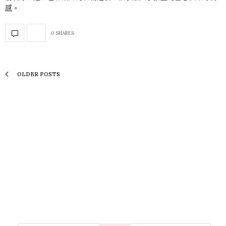
感。
0 SHARES
OLDER POSTS