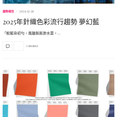
趨勢報告
2024-12-18
2025年針織色彩流行趨勢 夢幻藍
「鮫藍染初勻，風皺粼粼渺水雲。…
1 SHARES