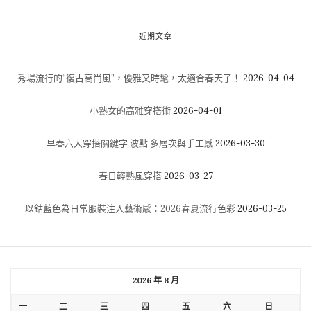
近期文章
秀場流行的“復古高尚風”，優雅又時髦，太適合春天了！
2026-04-04
小熟女的高雅穿搭術
2026-04-01
早春六大穿搭關鍵字 波點 多層次與手工感
2026-03-30
春日輕熟風穿搭
2026-03-27
以鈷藍色為日常服裝注入藝術感：2026春夏流行色彩
2026-03-25
2026 年 8 月
一
二
三
四
五
六
日