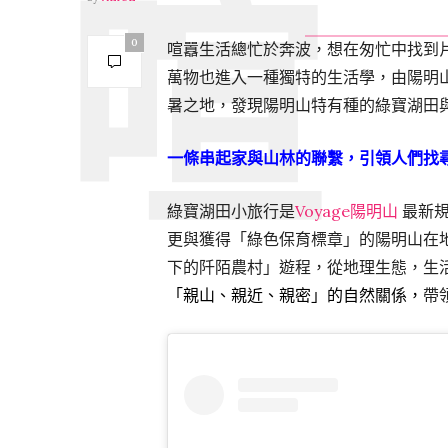
0
喧囂生活總忙於奔波，想在匆忙中找到
萬物也進入一種獨特的生活學，由陽明
暑之地，發現陽明山特有種的綠寶湖田
一條串起家與山林的聯繫，引領人們找
綠寶湖田小旅行是
Voyage陽明山
最新規
更
與獲得「綠色保育標章」的陽明山在
下的阡陌農村
」遊程，從地理生態，生
「親山、親近、親密」的自然關係，
帶