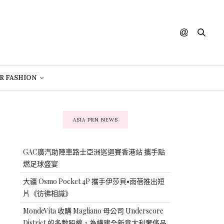
R FASHION
ASIA PRN NEWS
GAC廣汽助陣車路士亞洲巡迴賽香港站 攜手點
燃足球盛宴
大疆 Osmo Pocket 4P 攜手伊莎貝•雨蓓推出短
片《彷彿相識》
MondeVita 收購 Magliano 母公司 Underscore
District 的多數股權，為構建全新意大利奢侈品