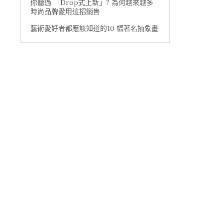
你聽過 「Drop式上新」? 為何越來越多
時尚品牌愛用這招銷售
藝術愛好者都應該知道的10 幅著名抽象畫