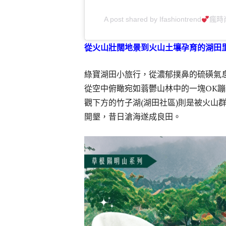
A post shared by Ifashiontrend
瘋時
從火山壯闊地景到火山土壤孕育的湖田
綠寶湖田小旅行，從濃郁撲鼻的硫磺氣息
從空中俯瞰宛如蓊鬱山林中的一塊OK
觀下方的竹子湖(湖田社區)則是被火山
開墾，昔日滄海遂成良田。