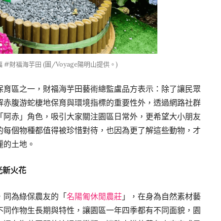
財福海芋田 (圖/Voyage陽明山提供。)
保育區之一，財福海芋田藝術總監盧品方表示：除了讓民眾
解赤腹游蛇棲地保育與環境指標的重要性外，透過網路社群
「阿赤」角色，吸引大家關注園區日常外，更希望大小朋友
的每個物種都值得被珍惜對待，也因為更了解這些動物，才
麗的土地。
光新火花
，同為綠保農友的「
名陽匍休閒農莊
」，在身為自然素材藝
不同作物生長期與特性，讓園區一年四季都有不同面貌，園