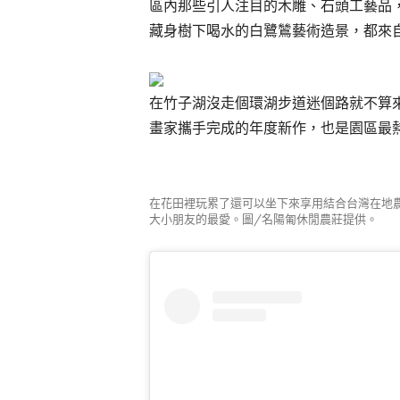
區內那些引人注目的木雕、石頭工藝品
藏身樹下喝水的白鷺鷥藝術造景，都來
在竹子湖沒走個環湖步道迷個路就不算
畫家攜手完成的年度新作，也是園區最
在花田裡玩累了還可以坐下來享用結合台灣在地
大小朋友的最愛。圖/名陽匍休閒農莊提供。