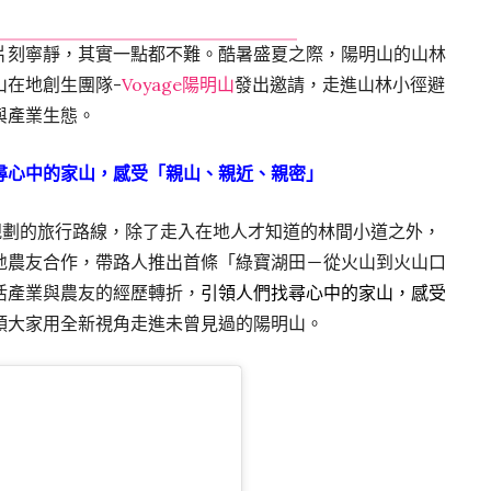
片刻寧靜，其實一點都不難。酷暑盛夏之際，陽明山的山林
山在地創生團隊-
Voyage陽明山
發出邀請，走進山林小徑避
與產業生態。
尋心中的家山，感受「親山、親近、親密」
劃的旅行路線，除了走入在地人才知道的林間小道之外，
地農友合作，帶路人推出首條「綠寶湖田－
從火山到火山口
活產業與農友的經歷轉折，
引領人們找尋心中的家山，感受
領大家用全新視角走進未曾見過的陽明山。