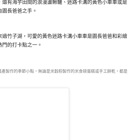
，還有海芋田間的浪漫盪鞦韆、迷路卡溝的黃色小車車或是
自園長爸爸之手。
來過竹子湖，可愛的黃色迷路卡溝小車車是園長爸爸和彩繪
熱門的打卡點之一。
農產製作的季節小點，無論是米穀粉製作的米食磅蛋糕或手工餅乾，都是