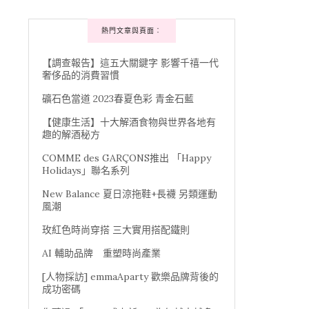
熱門文章與頁面︰
【調查報告】這五大關鍵字 影響千禧一代
奢侈品的消費習慣
礦石色當道 2023春夏色彩 青金石藍
【健康生活】十大解酒食物與世界各地有
趣的解酒秘方
COMME des GARÇONS推出 「Happy
Holidays」聯名系列
New Balance 夏日涼拖鞋+長襪 另類運動
風潮
玫紅色時尚穿搭 三大實用搭配鐵則
AI 輔助品牌 重塑時尚產業
[人物採訪] emmaAparty 歡樂品牌背後的
成功密碼