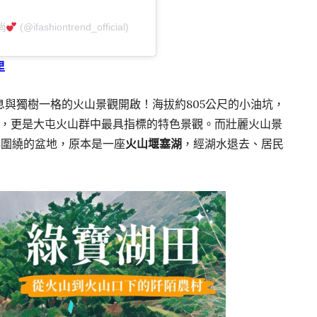
尚
(@ifashiontrend_official)
里
與獨樹一格的火山景觀開啟！海拔約805公尺的小油坑，
蹦，更是大屯火山群中最具指標的特色景觀。而壯麗火山景
群圍繞的盆地，原本是一座
火山堰塞湖
，經湖水退去、居民