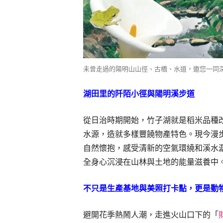
未曾走過的陽明山山徑、古橋、水道，邀您一同深入
湖田里的阡陌小徑與陽明溪步道
從日治時期開始，竹子湖就是稻米品種
水源，造就多樣豐饒物產特色。現今漫
自然懷抱，感受清新的空氣環繞和溪水
全身心沉浸在山林與土地的能量滋養中
不只是生產基地與美照打卡點，更是動
避開花季熱鬧人潮，走進火山口下的「