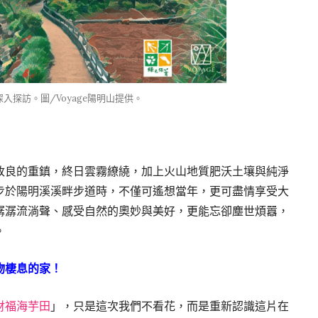
探訪。圖/Voyage陽明山提供。
改良的重鎮，終日雲霧繚繞，加上火山地質肥沃土壤與純淨
步於陽明溪溪畔步道時，不僅可遙想當年，更可盡情享受大
潺潺流淌聲、感受自然的奧妙與美好，更能忘卻塵世煩囂，
。
物棲息的家！
財福海芋田
」，只是這次我們不看花，而是重新認識這片在