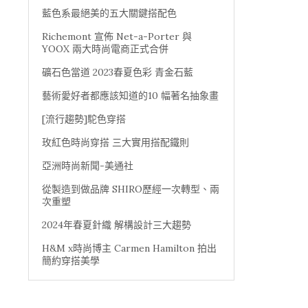
藍色系最絕美的五大關鍵搭配色
Richemont 宣佈 Net-a-Porter 與
YOOX 兩大時尚電商正式合併
礦石色當道 2023春夏色彩 青金石藍
藝術愛好者都應該知道的10 幅著名抽象畫
[流行趨勢]駝色穿搭
玫紅色時尚穿搭 三大實用搭配鐵則
亞洲時尚新聞-美通社
從製造到做品牌 SHIRO歷經一次轉型、兩
次重塑
2024年春夏針織 解構設計三大趨勢
H&M x時尚博主 Carmen Hamilton 拍出
簡約穿搭美學