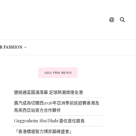
R FASHION
ASIA PRN NEWS
健絡通盃圓滿落幕 足球熱潮席捲全港
廣汽成為切爾西2026年亞洲季前巡迴賽香港及
馬來西亞站官方合作夥伴
Guggenheim Abu Dhabi 委任首任館長
「香港橋壇智力博弈巔峰盛會」