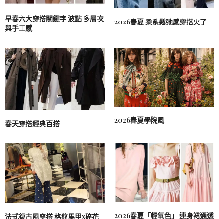
早春六大穿搭關鍵字 波點 多層次
2026春夏 柔系鬆弛感穿搭火了
與手工感
2026春夏學院風
春天穿搭經典百搭
2026春夏「輕氧色」 連身裙通透
法式復古風穿搭 格紋馬甲x碎花