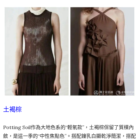
土褐棕
Potting Soil作為大地色系的“輕氧款”，土褐棕保留了質樸內
斂，是這一季的“中性焦點色”。搭配鐘乳白顯乾淨簡潔，搭配