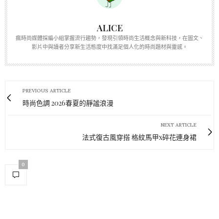
ALICE
瘋時尚媒體採編小組掌握流行趨勢，發現引領時尚生活概念與新科技，在圖文、
影片中與讀者分享新生活態度中找滿足個人化的時尚題材與靈感。
PREVIOUS ARTICLE
時尚色調 2026春夏的靜謐浪漫
NEXT ARTICLE
法式復古風穿搭 格紋馬甲x碎花連身裙
0