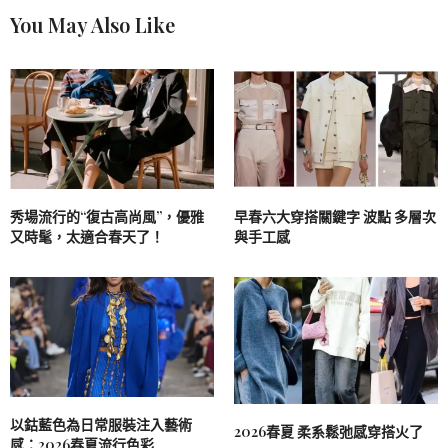
You May Also Like
秀場流行的“復古高尚風”，優雅
早春六大穿搭關鍵字 波點 多層次
又時髦，太適合春天了！
與手工感
以鈷藍色為日常服裝注入藝術
2026春夏 柔系鬆弛感穿搭火了
感：2026春夏流行色彩