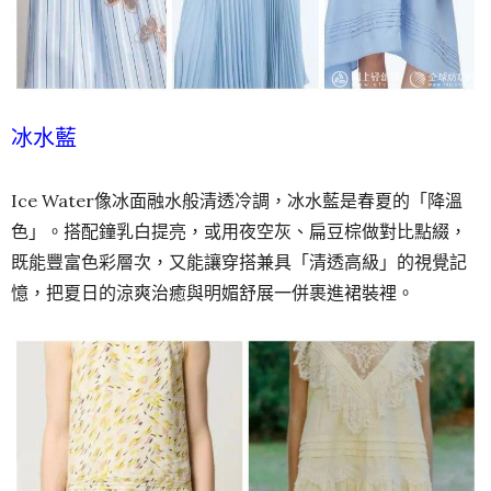
冰水藍
Ice Water像冰面融水般清透冷調，冰水藍是春夏的「降溫
色」。搭配鐘乳白提亮，或用夜空灰、扁豆棕做對比點綴，
既能豐富色彩層次，又能讓穿搭兼具「清透高級」的視覺記
憶，把夏日的涼爽治癒與明媚舒展一併裹進裙裝裡。