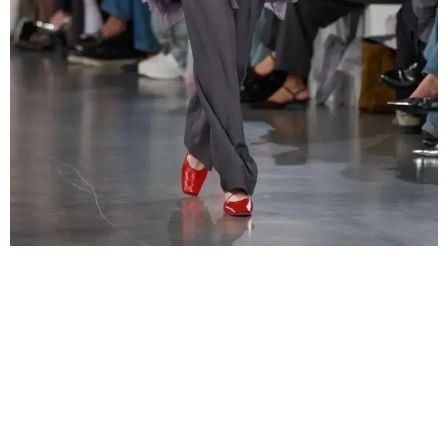
在時尚界，灰調葡萄紫被用於多種面料和款式。輕盈的雪紡
洋裝採用此色調，營造出飄逸浪漫的感覺；而厚實的羊毛外
套則展現出其沉穩高貴的一面。