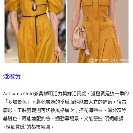
淺橙黃
Artisans Gold兼具鮮明活力與鮮活質感，淺橙黃是這一季的
「多場景色」。鬆弛飄逸的垂感面料能放大它的舒適，復古
廓形、工裝剪裁則可切換風格層次；搭配海鹽白、深煙灰等
基礎色，既能適配約會、通勤等場景，又能營造“明媚暖調
+輕氧質感”的都市氛圍。