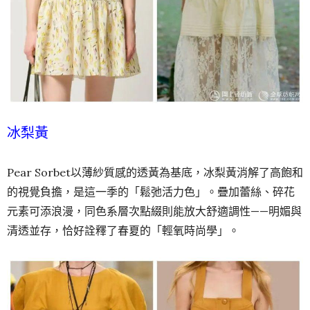
冰梨黃
Pear Sorbet以薄紗質感的透黃為基底，冰梨黃消解了高飽和
的視覺負擔，是這一季的「鬆弛活力色」。疊加蕾絲、碎花
元素可添浪漫，同色系層次點綴則能放大舒適調性——明媚與
清透並存，恰好詮釋了春夏的「輕氧時尚學」。