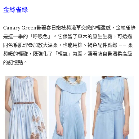
金絲雀綠
Canary Green帶著春日嫩枝與淺草交織的輕盈感，金絲雀綠
是這一季的「呼吸色」。它保留了草木的原生生機，可透過
同色系肌理疊加放大溫柔，也能用棕、褐色配件點綴 —— 柔
與暖的輕碰，既強化了「輕氧」氛圍，讓著裝自帶溫柔高級
的記憶點。