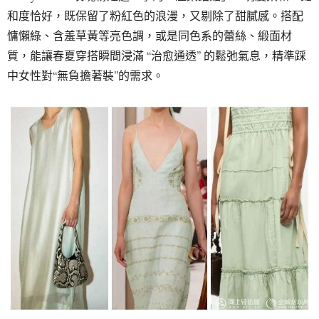
和度恰好，既保留了粉紅色的浪漫，又剔除了甜膩感。搭配
慵懶綠、含羞草黃等亮色調，或是同色系的蕾絲、緞面材
質，能讓春夏穿搭瞬間浸滿 “治愈通透” 的鬆弛氣息，精準踩
中女性對“無負擔著裝”的需求。