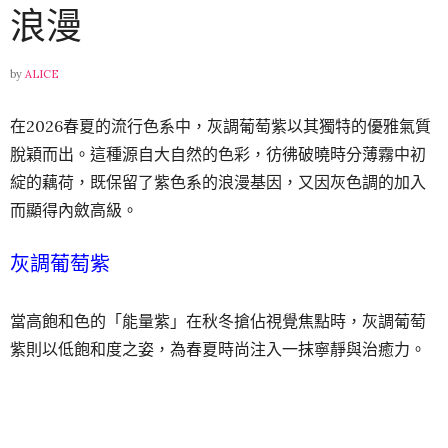
浪漫
by
ALICE
在2026春夏的流行色系中，灰調葡萄紫以其獨特的優雅氣質
脫穎而出。這種源自大自然的色彩，彷彿破曉時分薄霧中初
綻的藕荷，既保留了紫色系的浪漫基因，又因灰色調的加入
而顯得內斂高級。
灰調葡萄紫
當高飽和色的「能量紫」在秋冬搶佔視覺焦點時，灰調葡萄
紫則以低飽和度之姿，為春夏時尚注入一抹寧靜與治癒力。