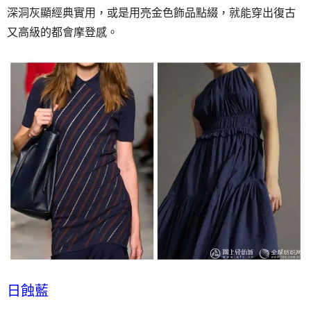
深洞灰顯經典實用，或是用亮金色飾品點綴，就能穿出復古
又高級的都會摩登感。
日蝕藍