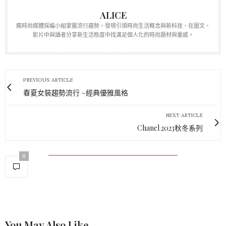
ALICE
瘋時尚媒體採編小組掌握流行趨勢，發現引領時尚生活概念與新科技，在圖文、
影片中與讀者分享新生活態度中找滿足個人化的時尚題材與靈感。
PREVIOUS ARTICLE
春夏女裝趨勢流行 ~經典優雅風格
NEXT ARTICLE
Chanel 2023秋冬系列
0
You May Also Like