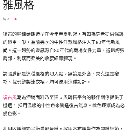
雅風格
by
ALICE
復古的幹練硬朗造型在今年春夏興起，有如為穿者提供保護
的鎧甲一般，為前幾季的中性洋裁風格注入了80年代新風
尚。這一趨勢的靈感源自80年代的職場女性力量，通過誇張
肩部、利落而柔美的收腰細節體現。
誇張肩部是這種風格的切入點。無論是外套、夾克還是襯
衫、裁剪縫製連衣裙，均可運用這種設計。
復古風
潮為滯銷面料乃至建立與轉售平台的夥伴關係提供了
機遇。 採用溫暖的中性色來營造復古氣息。桃色逐漸成為必
備色彩。
利用收腰細節平衡肩部量感。採用本布腰帶作為關鍵細節，