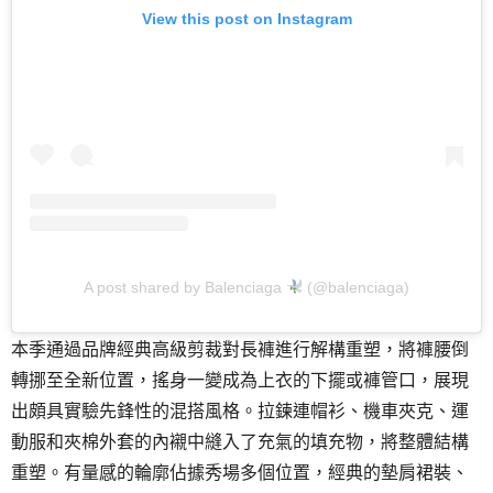
View this post on Instagram
A post shared by Balenciaga
(@balenciaga)
本季通過品牌經典高級剪裁對長褲進行解構重塑，將褲腰倒
轉挪至全新位置，搖身一變成為上衣的下擺或褲管口，展現
出頗具實驗先鋒性的混搭風格。拉鍊連帽衫、機車夾克、運
動服和夾棉外套的內襯中縫入了充氣的填充物，將整體結構
重塑。有量感的輪廓佔據秀場多個位置，經典的墊肩裙裝、