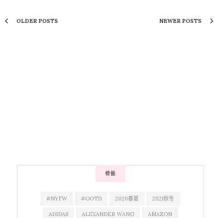
OLDER POSTS
NEWER POSTS
標籤
#NYFW
#OOTD
2020春夏
2021秋冬
ADIDAS
ALEXANDER WANG
AMAZON