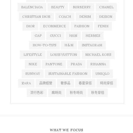
BALENCIAGA
BEAUTY
BURBERRY
CHANEL
CHRISTIAN DIOR
COACH
DENIM
DESIGN
DIOR
ECOMMERCE
FASHION
FENDI
GAP
GUCCI
H&M
HERMES
HOW-TO-TIPS
H＆M
INSTAGRAM
LIFESTYLE
LOUIS VUITTON
MICHAEL KORS
NIKE
PANTONE
PRADA
RIHANNA
RUNWAY
SUSTAINABLE FASHION
UNIQLO
ZARA
品牌經營
奢侈品
春夏穿搭
時尚穿搭
流行色彩
瘋時尚
秋冬時尚
秋冬穿搭
WHAT WE FOCUS