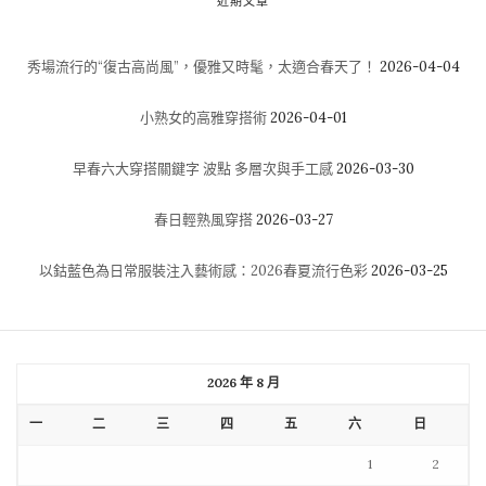
近期文章
秀場流行的“復古高尚風”，優雅又時髦，太適合春天了！
2026-04-04
小熟女的高雅穿搭術
2026-04-01
早春六大穿搭關鍵字 波點 多層次與手工感
2026-03-30
春日輕熟風穿搭
2026-03-27
以鈷藍色為日常服裝注入藝術感：2026春夏流行色彩
2026-03-25
2026 年 8 月
一
二
三
四
五
六
日
1
2