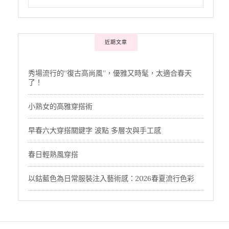
近期文章
秀場流行的“復古高尚風”，優雅又時髦，太適合春天
了！
小熟女的高雅穿搭術
早春六大穿搭關鍵字 波點 多層次與手工感
春日輕熟風穿搭
以鈷藍色為日常服裝注入藝術感：2026春夏流行色彩