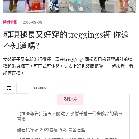
時尚情報
2016-08-08
顯現腿長又好穿的treggings褲 你還
不知道嗎?
女裝褲子又有新流行選擇，現在treggings同樣採用橡筋腰設計的這
種超貼身褲子，可正式可休閒，穿去上班也沒問題啦！一起來看一看
如何穿搭。
0 SHARES
熱門文章
【調查報告】這五大關鍵字 影響千禧一代奢侈品的消費
習慣
礦石色當道 2023春夏色彩 青金石藍