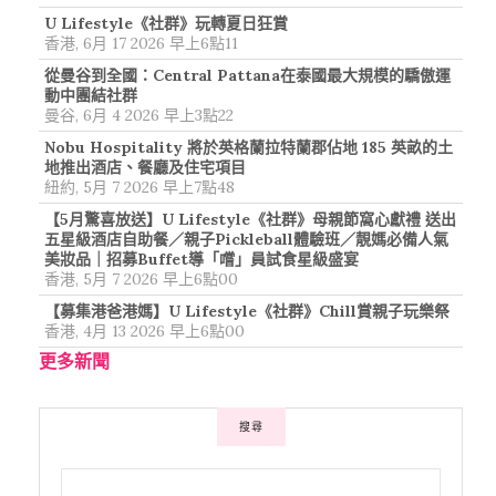
U Lifestyle《社群》玩轉夏日狂賞
香港, 6月 17 2026 早上6點11
從曼谷到全國：Central Pattana在泰國最大規模的驕傲運
動中團結社群
曼谷, 6月 4 2026 早上3點22
Nobu Hospitality 將於英格蘭拉特蘭郡佔地 185 英畝的土
地推出酒店、餐廳及住宅項目
紐約, 5月 7 2026 早上7點48
【5月驚喜放送】U Lifestyle《社群》母親節窩心獻禮 送出
五星級酒店自助餐／親子Pickleball體驗班／靚媽必備人氣
美妝品｜招募Buffet導「嚐」員試食星級盛宴
香港, 5月 7 2026 早上6點00
【募集港爸港媽】U Lifestyle《社群》Chill賞親子玩樂祭
香港, 4月 13 2026 早上6點00
更多新聞
搜尋