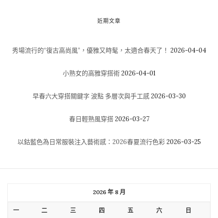
近期文章
秀場流行的“復古高尚風”，優雅又時髦，太適合春天了！
2026-04-04
小熟女的高雅穿搭術
2026-04-01
早春六大穿搭關鍵字 波點 多層次與手工感
2026-03-30
春日輕熟風穿搭
2026-03-27
以鈷藍色為日常服裝注入藝術感：2026春夏流行色彩
2026-03-25
2026 年 8 月
一
二
三
四
五
六
日