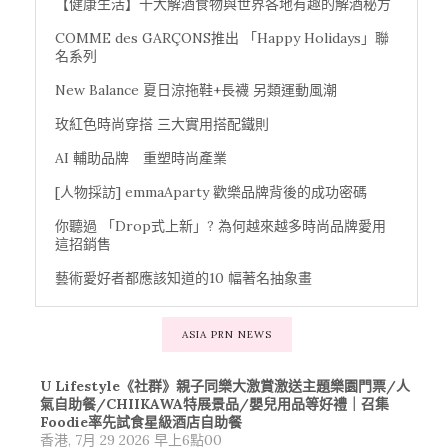
【健康生活】十大解酒食物與世界各地有趣的解酒秘方
COMME des GARÇONS推出 「Happy Holidays」聯
名系列
New Balance 夏日涼拖鞋+長襪 另類運動風潮
玫紅色時尚穿搭 三大實用搭配鐵則
AI 輔助品牌 重塑時尚產業
[人物採訪] emmaAparty 歡樂品牌背後的成功密碼
你聽過 「Drop式上新」? 為何越來越多時尚品牌愛用
這招銷售
藝術愛好者都應該知道的10 幅著名抽象畫
ASIA PRN NEWS
U Lifestyle《社群》親子同樂大激賞激送主題樂園門票/人
氣自助餐/CHIIKAWA特展景品/嬰兒用品等好禮｜召集
Foodie率先試食星級酒店自助餐
香港, 7月 29 2026 早上6點00