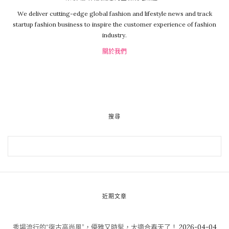
We deliver cutting-edge global fashion and lifestyle news and track
startup fashion business to inspire the customer experience of fashion
industry.
關於我們
搜尋
近期文章
秀場流行的“復古高尚風”，優雅又時髦，太適合春天了！
2026-04-04