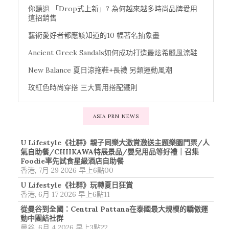
你聽過 「Drop式上新」? 為何越來越多時尚品牌愛用
這招銷售
藝術愛好者都應該知道的10 幅著名抽象畫
Ancient Greek Sandals如何成功打造最炫希臘風涼鞋
New Balance 夏日涼拖鞋+長襪 另類運動風潮
玫紅色時尚穿搭 三大實用搭配鐵則
ASIA PRN NEWS
U Lifestyle《社群》親子同樂大激賞激送主題樂園門票/人
氣自助餐/CHIIKAWA特展景品/嬰兒用品等好禮｜召集
Foodie率先試食星級酒店自助餐
香港, 7月 29 2026 早上6點00
U Lifestyle《社群》玩轉夏日狂賞
香港, 6月 17 2026 早上6點11
從曼谷到全國：Central Pattana在泰國最大規模的驕傲運
動中團結社群
曼谷, 6月 4 2026 早上3點22