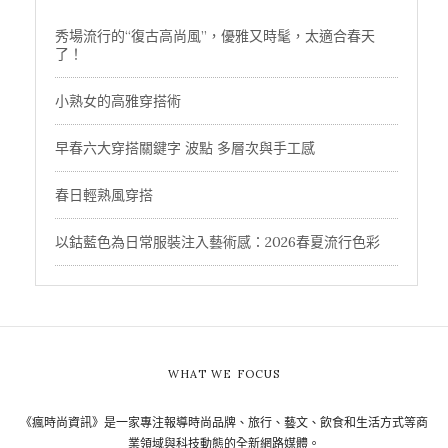
秀場流行的“復古高尚風”，優雅又時髦，太適合春天
了！
小熟女的高雅穿搭術
早春六大穿搭關鍵字 波點 多層次與手工感
春日輕熟風穿搭
以鈷藍色為日常服裝注入藝術感：2026春夏流行色彩
WHAT WE FOCUS
《瘋時尚資訊》是一家專注報導時尚品牌、旅行、藝文、飲食和生活方式等商
業領域與科技動態的全新網路媒體。