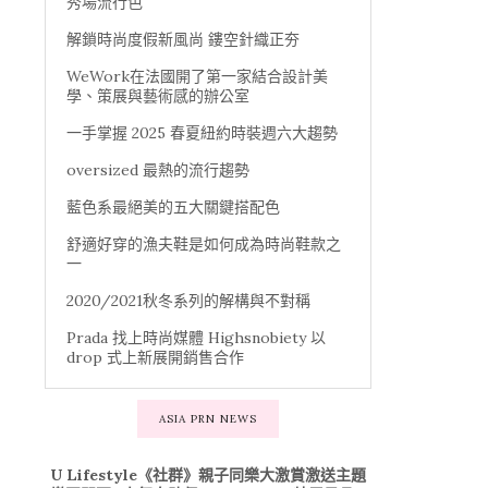
秀場流行色
解鎖時尚度假新風尚 鏤空針織正夯
WeWork在法國開了第一家結合設計美
學、策展與藝術感的辦公室
一手掌握 2025 春夏紐約時裝週六大趨勢
oversized 最熱的流行趨勢
藍色系最絕美的五大關鍵搭配色
舒適好穿的漁夫鞋是如何成為時尚鞋款之
一
2020/2021秋冬系列的解構與不對稱
Prada 找上時尚媒體 Highsnobiety 以
drop 式上新展開銷售合作
ASIA PRN NEWS
U Lifestyle《社群》親子同樂大激賞激送主題