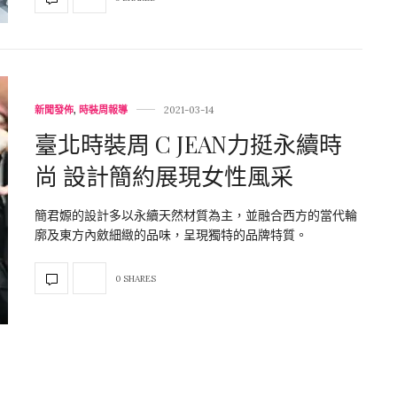
新聞發佈
,
時裝周報導
2021-03-14
臺北時裝周 C JEAN力挺永續時
尚 設計簡約展現女性風采
簡君嫄的設計多以永續天然材質為主，並融合西方的當代輪
廓及東方內斂細緻的品味，呈現獨特的品牌特質。
0 SHARES