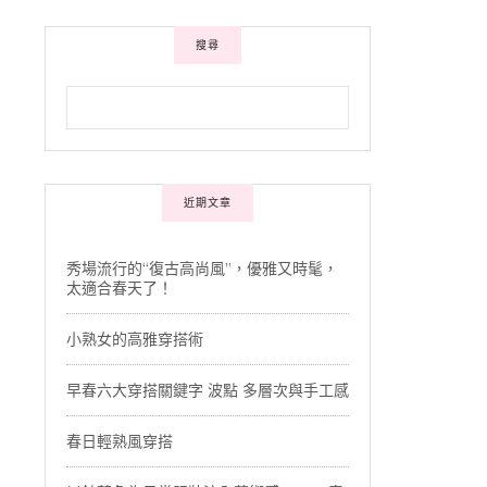
搜尋
近期文章
秀場流行的“復古高尚風”，優雅又時髦，
太適合春天了！
小熟女的高雅穿搭術
早春六大穿搭關鍵字 波點 多層次與手工感
春日輕熟風穿搭