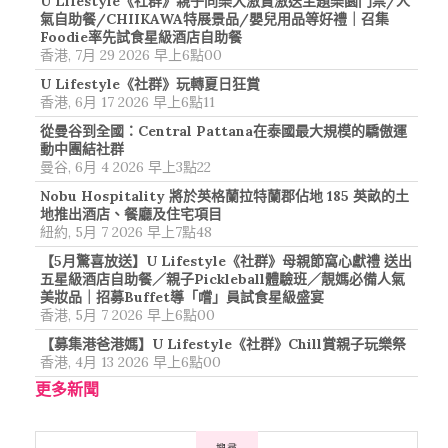
U Lifestyle《社群》親子同樂大激賞激送主題樂園門票/人
氣自助餐/CHIIKAWA特展景品/嬰兒用品等好禮｜召集
Foodie率先試食星級酒店自助餐
香港, 7月 29 2026 早上6點00
U Lifestyle《社群》玩轉夏日狂賞
香港, 6月 17 2026 早上6點11
從曼谷到全國：Central Pattana在泰國最大規模的驕傲運
動中團結社群
曼谷, 6月 4 2026 早上3點22
Nobu Hospitality 將於英格蘭拉特蘭郡佔地 185 英畝的土
地推出酒店、餐廳及住宅項目
紐約, 5月 7 2026 早上7點48
【5月驚喜放送】U Lifestyle《社群》母親節窩心獻禮 送出
五星級酒店自助餐／親子Pickleball體驗班／靚媽必備人氣
美妝品｜招募Buffet導「嚐」員試食星級盛宴
香港, 5月 7 2026 早上6點00
【募集港爸港媽】U Lifestyle《社群》Chill賞親子玩樂祭
香港, 4月 13 2026 早上6點00
更多新聞