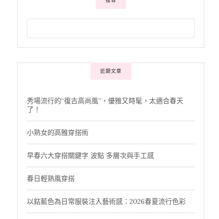
搜尋
近期文章
秀場流行的“復古高尚風”，優雅又時髦，太適合春天
了！
小熟女的高雅穿搭術
早春六大穿搭關鍵字 波點 多層次與手工感
春日輕熟風穿搭
以鈷藍色為日常服裝注入藝術感：2026春夏流行色彩