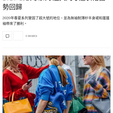
勢回歸
2020年春夏系列鞏固了超大號的地位，並為無袖制薄紗半身裙和蓬蓬
袖帶來了勝利。
0 SHARES