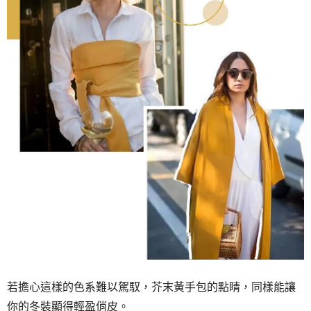
若擔心這樣的色系難以駕馭，芥末黃手包的點睛，同樣能讓
你的冬裝顯得輕盈俏皮。