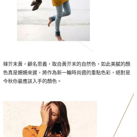
辣芥末黃，顧名思義，取自黃芥末的自然色，如此美膩的顏
色真是姍姍來遲，將作為新一輪時尚週的重點色彩，絕對是
今秋你最應該入手的顏色。