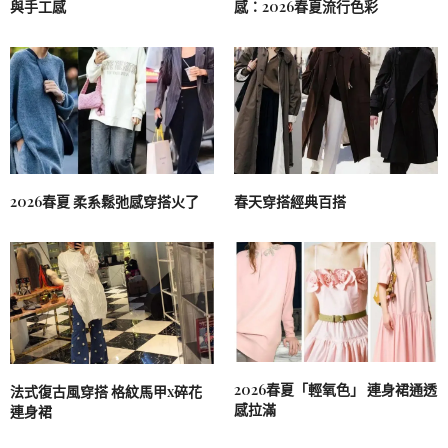
與手工感
感：2026春夏流行色彩
2026春夏 柔系鬆弛感穿搭火了
春天穿搭經典百搭
2026春夏「輕氧色」 連身裙通透
法式復古風穿搭 格紋馬甲x碎花
感拉滿
連身裙