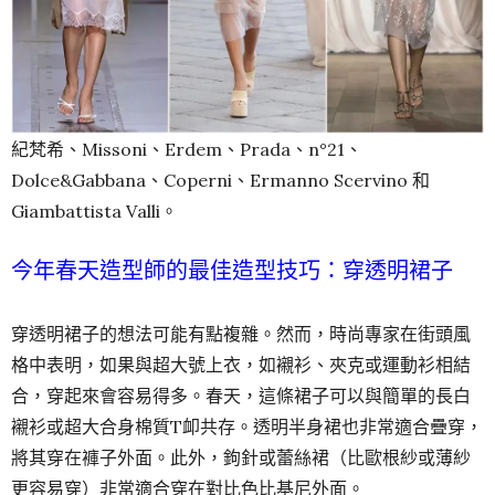
紀梵希、Missoni、Erdem、Prada、n°21、
Dolce&Gabbana、Coperni、Ermanno Scervino 和
Giambattista Valli。
今年春天造型師的最佳造型技巧：穿透明裙子
穿透明裙子的想法可能有點複雜。然而，時尚專家在街頭風
格中表明，如果與超大號上衣，如襯衫、夾克或運動衫相結
合，穿起來會容易得多。春天，這條裙子可以與簡單的長白
襯衫或超大合身棉質T卹共存。透明半身裙也非常適合疊穿，
將其穿在褲子外面。此外，鉤針或蕾絲裙（比歐根紗或薄紗
更容易穿）非常適合穿在對比色比基尼外面。