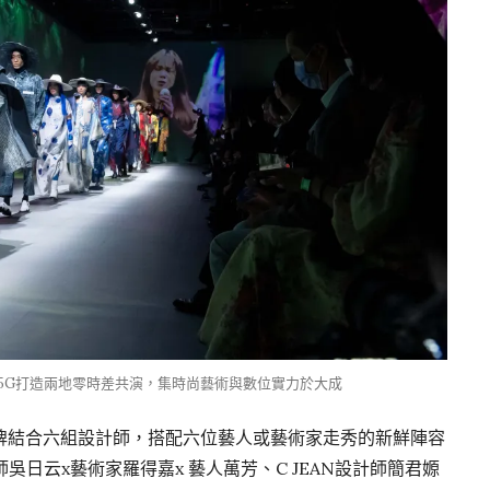
科技5G打造兩地零時差共演，集時尚藝術與數位實力於大成
牌結合六組設計師，搭配六位藝人或藝術家走秀的新鮮陣容
師吳日云x藝術家羅得嘉x 藝人萬芳、C JEAN設計師簡君嫄