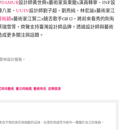
#
DAMUR
設計師黃世舜x藝術家吳東龍x演員韓寧、INF設
緯八弟、
UUIN
設計師劉子超、劉燕純、林宏諭x藝術家江
師周裕穎
x藝術家江賢二x饒舌歌手Gil G，將前來看秀的則有
蔡瑞雪等，齊聲支持臺灣設計師品牌。透過設計師與藝術
造成更多關注與話題。
陳景林設計服裝。
式時尚藝術
,
臺北時裝週
,
藝術時尚
,
音樂展演
來自不悔的探究與細膩的品味，在理性與感性中創作一種屬於自己的風格。