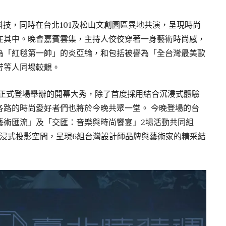
G科技，同時在台北101及松山文創園區異地共演，呈現時尚
在其中。晚會嘉賓雲集，主持人佼佼穿著一身藝術時尚感，
為「紅毯第一帥」的炎亞綸，和包括被譽為「全台灣最美歐
芳等人同場較靚。
今正式登場舉辦的開幕大秀，除了首度採用結合沉浸式體驗
各路的時尚愛好者們也將於今晚共聚一堂。 今晚登場的台
藝術匯流」及「交匯：音樂與時尚饗宴」2場活動共同組
One全沉浸式投影空間，呈現6組台灣設計師品牌與藝術家的精采結