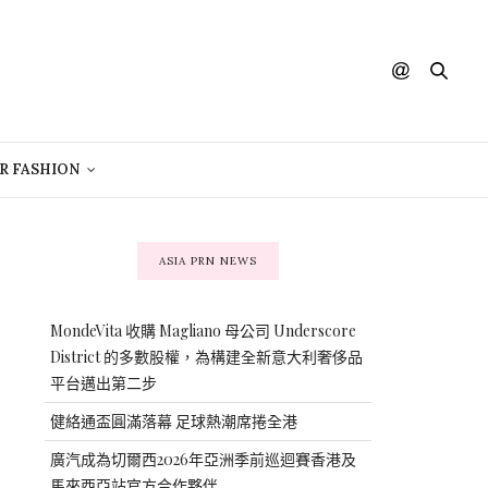
R FASHION
ASIA PRN NEWS
MondeVita 收購 Magliano 母公司 Underscore
District 的多數股權，為構建全新意大利奢侈品
平台邁出第二步
健絡通盃圓滿落幕 足球熱潮席捲全港
廣汽成為切爾西2026年亞洲季前巡迴賽香港及
馬來西亞站官方合作夥伴