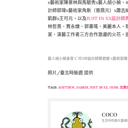
x藝術家陳景林與馬毓秀x藝人胡小禎、
計師郭瑋x藝術家角斯（曾鼎元）x蕭志
凱群x王可元，以及
JUST IN XX設計
林哲熹、賈永婕、郭書瑤、美麗本人、
家、演藝工作者三方合作激盪的火花，
藝人胡小禎身穿 C JEAN設計師簡君嫄 x藝術家
照片/臺北時裝週 提供
TAGS:
AUSTIN.W
,
DAMUR
,
JUST IN XX
,
UUIN
,
沈浸
COCO
生活中的兩大靈魂