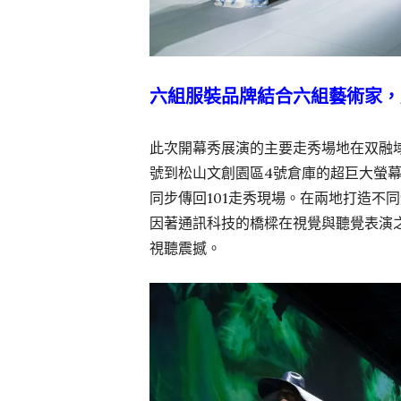
六組服裝品牌結合六組藝術家，
此次開幕秀展演的主要走秀場地在双融域AMB
號到松山文創園區4號倉庫的超巨大螢
同步傳回101走秀現場。在兩地打造不
因著通訊科技的橋樑在視覺與聽覺表演
視聽震撼。