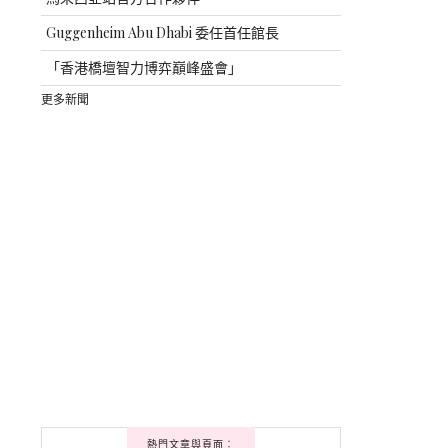
Guggenheim Abu Dhabi 委任首任館長
「香港橋壇智力博弈巔峰盛會」
更多新聞
熱門文章與頁面︰