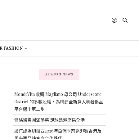
R FASHION
ASIA PRN NEWS
MondeVita 收購 Magliano 母公司 Underscore
District 的多數股權，為構建全新意大利奢侈品
平台邁出第二步
健絡通盃圓滿落幕 足球熱潮席捲全港
廣汽成為切爾西2026年亞洲季前巡迴賽香港及
馬來西亞站官方合作夥伴