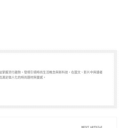
組掌握流行趨勢，發現引領時尚生活概念與新科技，在圖文、影片中與讀者
找滿足個人化的時尚題材與靈感。
NEXT ARTICLE