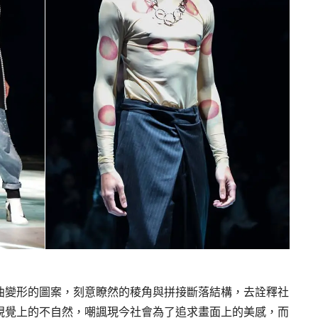
曲變形的圖案，刻意瞭然的稜角與拼接斷落結構，去詮釋社
視覺上的不自然，嘲諷現今社會為了追求畫面上的美感，而