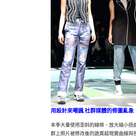
用設計來嘲諷
社群媒體的修圖亂象
本季大量使用歪斜的線條、放大縮小扭
群上照片被修改後的詭異超現實曲線與