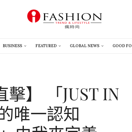
BUSINESS
FEATURED
GLOBAL NEWS
GOOD FO
】 「JUST IN
美的唯一認知