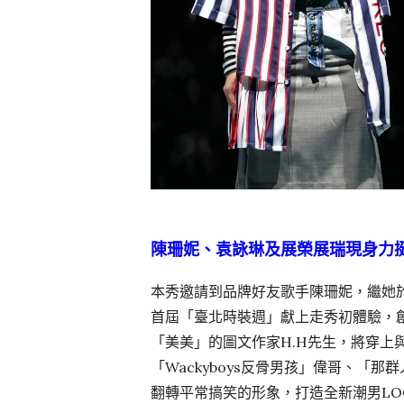
陳珊妮、袁詠琳及展榮展瑞現身力
本秀邀請到品牌好友歌手陳珊妮，繼她於本
首屆「臺北時裝週」獻上走秀初體驗，
「美美」的圖文作家H.H先生，將穿上與JU
「Wackyboys反骨男孩」偉哥、「
翻轉平常搞笑的形象，打造全新潮男LO