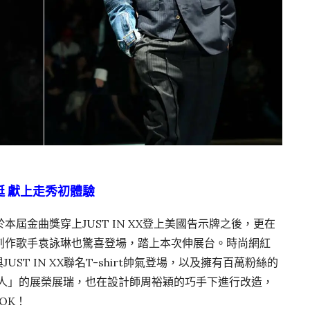
挺
獻上走秀初體驗
屆金曲獎穿上JUST IN XX登上美國告示牌之後，更在
創作歌手袁詠琳也驚喜登場，踏上本次伸展台。時尚網紅
ST IN XX聯名T-shirt帥氣登場，以及擁有百萬粉絲的
那群人」的展榮展瑞，也在設計師周裕穎的巧手下進行改造，
OK！