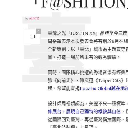
「F@$HITI
by
ALICE
0
臺灣之光「JUST IN XX」品牌至
周裕穎表示本次發表會將有別於9月在
全新策劃：以「臺北」城市為主題貫穿音樂
圖，打造一場前所未有的觀秀體驗。
同時，團隊精心挑選的秀場音樂有經典西洋歌
強《向前走》、陳奕迅《Taipei C
程，希望能宣揚
Local is Global
設計師周裕穎認為，美麗不只一種標準
伸展台，展現自己獨特的樣貌與自信
，
從國際回到臺灣，再從臺灣衝撞國際，
「臺北時裝週」上呈現。