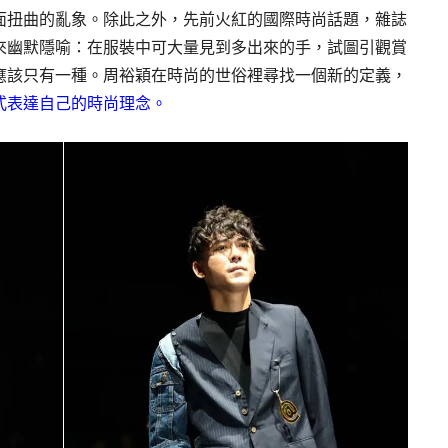
面扭曲的亂象。除此之外，先前火紅的國際時尚話題，雜誌
來幽默隱喻：在服裝中可大量見到多出來的手，試圖引觀賞
應該只有一種。周裕穎在時尚的世俗裡尋找一個新的定義，
式表達自己的時尚理念。