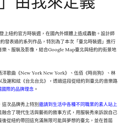
ON」由我來定義
今三度登上紐約官方時裝週，在國內外媒體上造成轟動。設計師
紐約發表過的系列作品，特別為了本次「臺北時裝週」進行
、服裝及影像，結合Google Map臺北與紐約的街景地
曲《New York New York》、伍佰《時尚狗》、林
ity》以及謝和絃《台北台北》，透過這段從紐約到臺北的音樂路
越在地越國際的品牌理念
。
，這次品牌秀上特別
邀請到生活中各種不同職業的素人站上
且融合了現代生活與藝術的敘事方式，用服裝秀來訴說自己
最後從紐約帶回這充滿無限可能與夢想的臺北，並在首屆