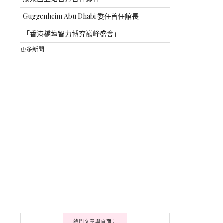
Guggenheim Abu Dhabi 委任首任館長
「香港橋壇智力博弈巔峰盛會」
更多新聞
熱門文章與頁面︰