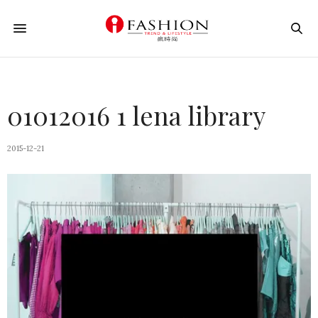
01012016 1 lena library
2015-12-21