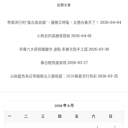
近期文章
秀場流行的“復古高尚風”，優雅又時髦，太適合春天了！
2026-04-04
小熟女的高雅穿搭術
2026-04-01
早春六大穿搭關鍵字 波點 多層次與手工感
2026-03-30
春日輕熟風穿搭
2026-03-27
以鈷藍色為日常服裝注入藝術感：2026春夏流行色彩
2026-03-25
2026 年 8 月
一
二
三
四
五
六
日
1
2