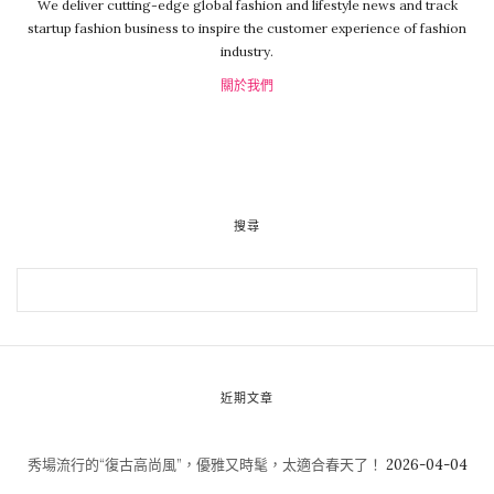
We deliver cutting-edge global fashion and lifestyle news and track
startup fashion business to inspire the customer experience of fashion
industry.
關於我們
搜尋
近期文章
秀場流行的“復古高尚風”，優雅又時髦，太適合春天了！
2026-04-04