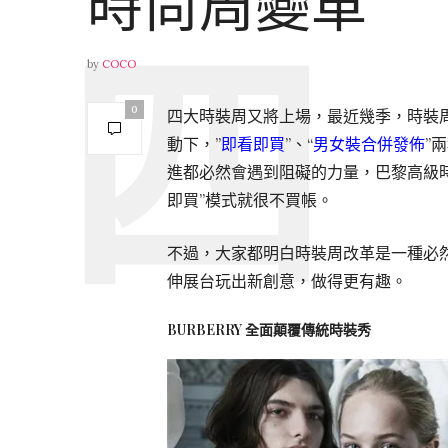
時尚周變革
by
COCO
0
四大時裝周又將上場，最近幾季，時裝
動下，”
即看即買
”、“
男女裝合併發佈
”
進都必然會遇到阻礙的力量，巴黎高級
即買”模式就很不買帳。
不過，大家都明白時裝周改革是一種必
伸展台玩出新創意，做得更有趣。
BURBERRY 全面顛覆傳統時裝秀