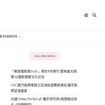
R FASHION
ASIA PRN NEWS
「東盟電影節2026 」將於8月舉行 歷來最大規
模 以電影連繫文化交流
GAC廣汽助陣車路士亞洲巡迴賽香港站 攜手點
燃足球盛宴
大疆 Osmo Pocket 4P 攜手伊莎貝•雨蓓推出短
片《彷彿相識》