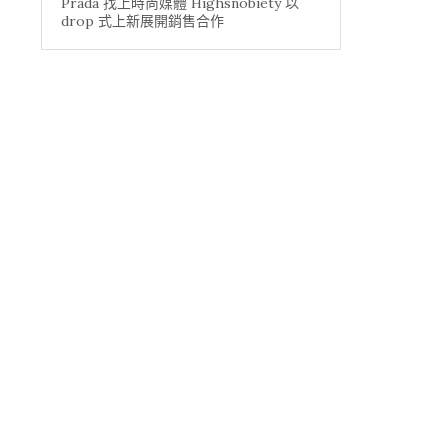
Prada 找上時尚媒體 Highsnobiety 以
drop 式上新展開銷售合作