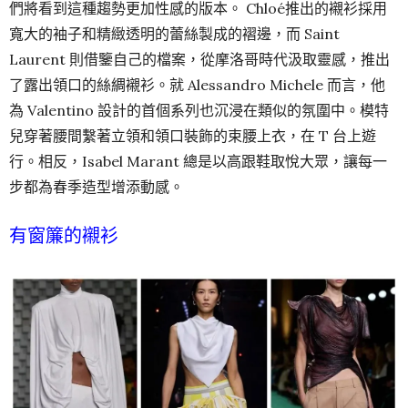
們將看到這種趨勢更加性感的版本。 Chloé推出的襯衫採用
寬大的袖子和精緻透明的蕾絲製成的褶邊，而 Saint
Laurent 則借鑒自己的檔案，從摩洛哥時代汲取靈感，推出
了露出領口的絲綢襯衫。就 Alessandro Michele 而言，他
為 Valentino 設計的首個系列也沉浸在類似的氛圍中。模特
兒穿著腰間繫著立領和領口裝飾的束腰上衣，在 T 台上遊
行。相反，Isabel Marant 總是以高跟鞋取悅大眾，讓每一
步都為春季造型增添動感。
有窗簾的襯衫