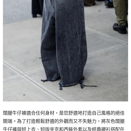
闊腿牛仔褲適合任何身材，是您舒適地打造自己風格的絕佳
開端。為了打造輕鬆舒適的外觀而又不失魅力，將灰色闊腿
牛仔褲與短上衣、短版夾克和西裝外套以及經典襯衫搭配在