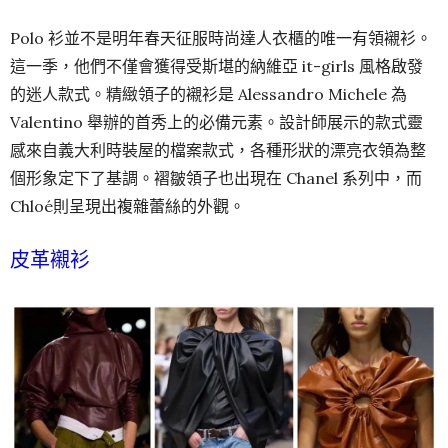
Polo 衫並不是明年春天征服時尚達人衣櫃的唯一有領襯衫。
這一季，他們不僅會獲得受斯堪的納維亞 it-girls 風格啟發
的迷人款式。精緻領子的襯衫是 Alessandro Michele 為
Valentino 舉辦的首秀上的必備元素。設計師展示的款式靈
感來自義大利時裝屋的檔案款式，各種形狀的漂亮衣領為整
個形象定下了基調。褶皺領子也出現在 Chanel 系列中，而
Chloé則呈現出複雜蕾絲的外觀。
皮革襯衫