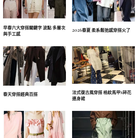
早春六大穿搭關鍵字 波點 多層次
2026春夏 柔系鬆弛感穿搭火了
與手工感
法式復古風穿搭 格紋馬甲x碎花
春天穿搭經典百搭
連身裙