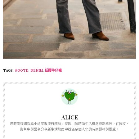
TAGS:
#OOTD
,
DENIM
,
低腰牛仔褲
ALICE
瘋時尚媒體採編小組掌握流行趨勢，發現引領時尚生活概念與新科技，在圖文、
影片中與讀者分享新生活態度中找滿足個人化的時尚題材與靈感。