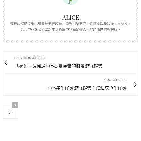
ALICE
瘋時尚媒體採編小組掌握流行趨勢，發現引領時尚生活概念與新科技，在圖文、
影片中與讀者分享新生活態度中找滿足個人化的時尚題材與靈感。
PREVIOUS ARTICLE
「裸色」長裙是2025春夏洋裝的浪漫流行趨勢
NEXT ARTICLE
2025年牛仔褲流行趨勢：寬鬆灰色牛仔褲
0