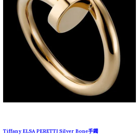
Tiffany ELSA PERETTI Silver Bone手鐲