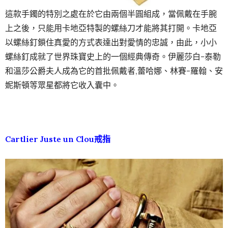
這款手鐲的特別之處在於它由兩個半圓組成，當佩戴在手腕
上之後，只能用卡地亞特製的螺絲刀才能將其打開。卡地亞
以螺絲釘鎖住真愛的方式表達出對愛情的忠誠，由此，小小
螺絲釘成就了世界珠寶史上的一個經典傳奇。伊麗莎白-泰勒
和溫莎公爵夫人成為它的首批佩戴者,蕾哈娜、林賽-羅翰、安
妮斯頓等眾星都將它收入囊中。
Cartlier Juste un Clou戒指