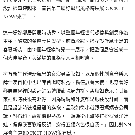
設計師串連起來，宣告第三屆好鄰居風格時裝展ROCK IT
NOW!來了！。
這一場好鄰居開展時裝秀，以整個年輕世代想像與創意作為
主軸，酷炫的金屬亮片髮型、前衛彩妝、搭配設計感十足的
春夏新裝，由15個年輕模特兒一一展示，把整個展會當成一
個大伸展台，與滿場的風格型人互相呼應。
擁有新生代清新氣息的女演員孟耿如、以及個性創意音樂人
薛仕凌百忙中也出席首場時裝秀，擔任展會大使，也穿著好
鄰居展會裡的設計師品牌服飾現身力挺。孟耿如表示：其實
家裡跟時裝很有淵源，因為媽媽和外婆都是服裝設計師，而
且是設計時裝裡最難的旗袍，孟耿如從小就跟著媽媽去公司
玩，對布料、縫紉機很熟悉，「媽媽從小幫我打扮得像洋娃
娃，偏偏我喜歡唱反調，穿得五顏六色很自我。」因此對NN
展會主題ROCK IT NOW!很有感。