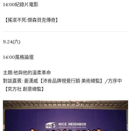
14:00紀錄片電影
【搖滾不死:傑森貝克傳奇】
9.24(六)
14:00風格論壇
主題:他與他的溫柔革命
對談嘉賓: 姜漢威【沛肯品牌視覺行銷 美術總監】/方序中
【究方社 創意總監】