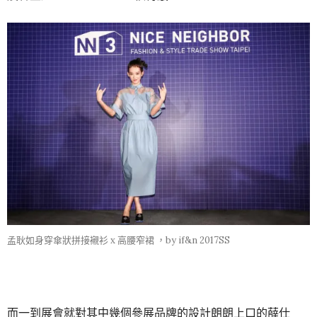
孟耿如身穿傘狀拼接襯衫 x 高腰窄裙 ，by if&n 2017SS
而一到展會就對其中幾個參展品牌的設計朗朗上口的薛仕