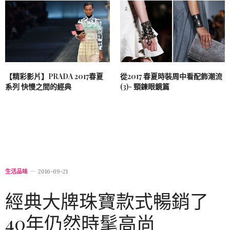
【精彩影片】PRADA 2017春夏
從2017 春夏時裝周中看配飾潮流
系列 快慢之間的經典
(3)- 頸鍊眼鏡篇
生活品味
2016-09-21
經典大牌珠寶款式暢銷了
40年仍然時髦高尚