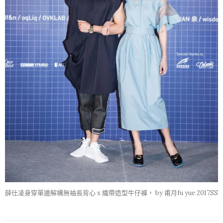
薛仕凌身穿單邊解構無袖長背心 x 織帶造型牛仔褲， by 甫月fu yue 2017SS