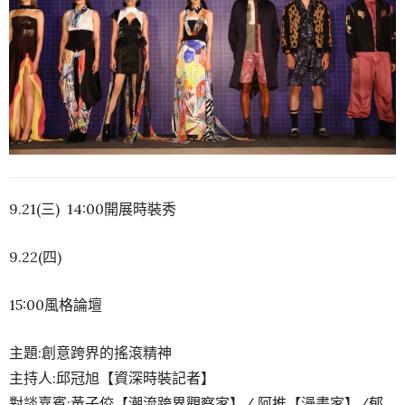
9.21(三) 14:00開展時裝秀
9.22(四)
15:00風格論壇
主題:創意跨界的搖滾精神
主持人:邱冠旭【資深時裝記者】
對談嘉賓:黃子佼【潮流跨界觀察家】/ 阿推【漫畫家】/郁