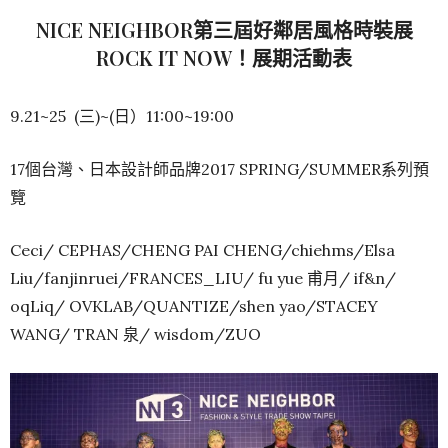
NICE NEIGHBOR第三屆好鄰居風格時裝展
ROCK IT NOW！展期活動表
9.21~25 (三)~(日）11:00~19:00
17個台灣、日本設計師品牌2017 SPRING/SUMMER系列預
覽
Ceci/ CEPHAS/CHENG PAI CHENG/chiehms/Elsa
Liu/fanjinruei/FRANCES_LIU/ fu yue 甫月/ if&n/
oqLiq/ OVKLAB/QUANTIZE/shen yao/STACEY
WANG/ TRAN 泉/ wisdom/ZUO