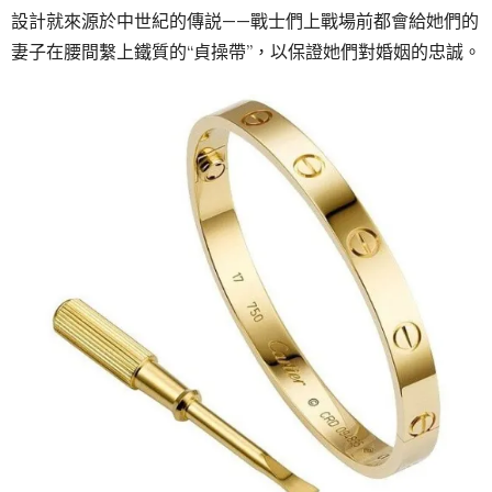
設計就來源於中世紀的傳説——戰士們上戰場前都會給她們的
妻子在腰間繫上鐵質的“貞操帶”，以保證她們對婚姻的忠誠。