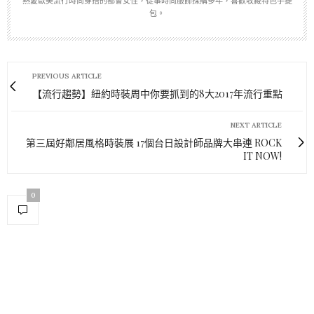
熱愛歐美流行時尚穿搭的都會女性，從事時尚服飾採購多年，喜歡收藏特色手提
包。
PREVIOUS ARTICLE
【流行趨勢】紐約時裝周中你要抓到的8大2017年流行重點
NEXT ARTICLE
第三屆好鄰居風格時裝展 17個台日設計師品牌大串連 ROCK
IT NOW!
0