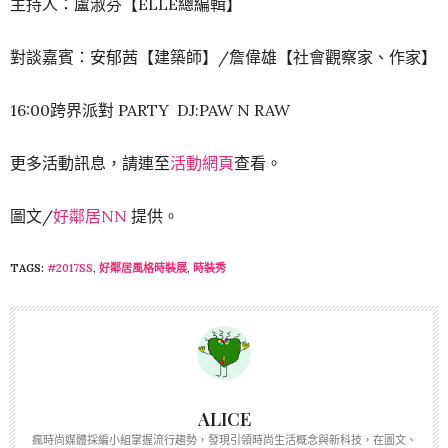
主持人：盧淑芬【ELLE總編輯】
對談嘉賓：安郁茜【建築師】/詹偉雄【社會觀察家、作家】
16:00跨界派對 PARTY DJ:PAW N RAW
更多活動訊息，請連至
活動網頁
查看。
圖文/
好鄰居NN
提供。
TAGS:
#2017SS
,
好鄰居風格時裝展
,
時裝秀
ALICE
瘋時尚媒體採編小組掌握流行趨勢，發現引領時尚生活概念與新科技，在圖文、