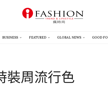
BUSINESS
FEATURED
GLOBAL NEWS
GOOD FO
約時裝周流行色