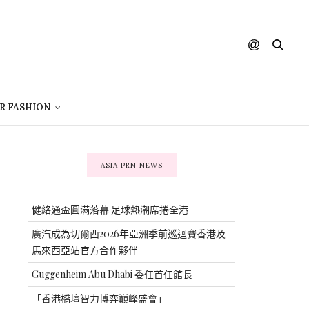
R FASHION
ASIA PRN NEWS
健絡通盃圓滿落幕 足球熱潮席捲全港
廣汽成為切爾西2026年亞洲季前巡迴賽香港及
馬來西亞站官方合作夥伴
Guggenheim Abu Dhabi 委任首任館長
「香港橋壇智力博弈巔峰盛會」