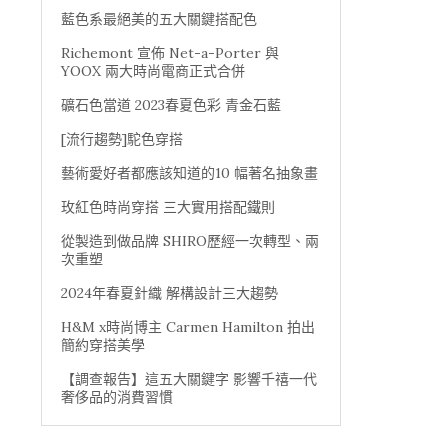
藍色系最絕美的五大關鍵搭配色
Richemont 宣佈 Net-a-Porter 與
YOOX 兩大時尚電商正式合併
礦石色當道 2023春夏色彩 青金石藍
[流行趨勢]駝色穿搭
藝術愛好者都應該知道的10 幅著名抽象畫
玫紅色時尚穿搭 三大實用搭配鐵則
從製造到做品牌 SHIRO歷經一次轉型、兩
次重塑
2024年春夏針織 解構設計三大趨勢
H&M x時尚博主 Carmen Hamilton 拍出
簡約穿搭美學
【調查報告】這五大關鍵字 影響千禧一代
奢侈品的消費習慣