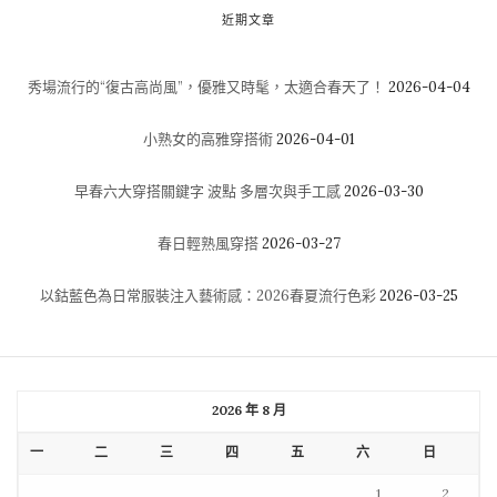
近期文章
秀場流行的“復古高尚風”，優雅又時髦，太適合春天了！
2026-04-04
小熟女的高雅穿搭術
2026-04-01
早春六大穿搭關鍵字 波點 多層次與手工感
2026-03-30
春日輕熟風穿搭
2026-03-27
以鈷藍色為日常服裝注入藝術感：2026春夏流行色彩
2026-03-25
2026 年 8 月
一
二
三
四
五
六
日
1
2