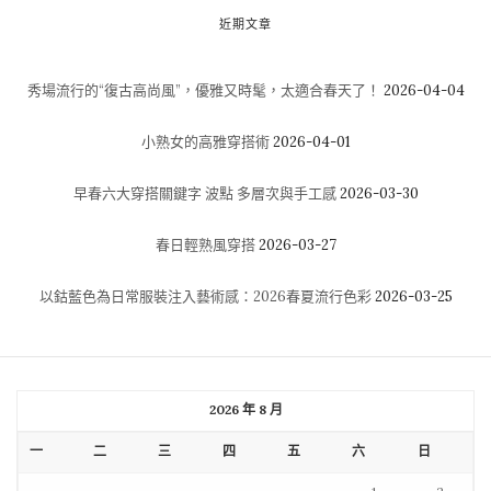
近期文章
秀場流行的“復古高尚風”，優雅又時髦，太適合春天了！
2026-04-04
小熟女的高雅穿搭術
2026-04-01
早春六大穿搭關鍵字 波點 多層次與手工感
2026-03-30
春日輕熟風穿搭
2026-03-27
以鈷藍色為日常服裝注入藝術感：2026春夏流行色彩
2026-03-25
2026 年 8 月
一
二
三
四
五
六
日