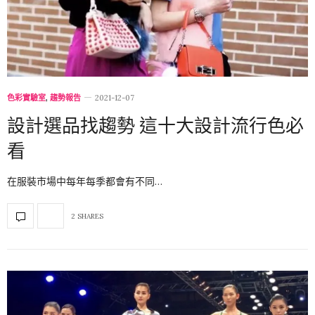
色彩實驗室
,
趨勢報告
2021-12-07
設計選品找趨勢 這十大設計流行色必
看
在服裝市場中每年每季都會有不同…
2 SHARES