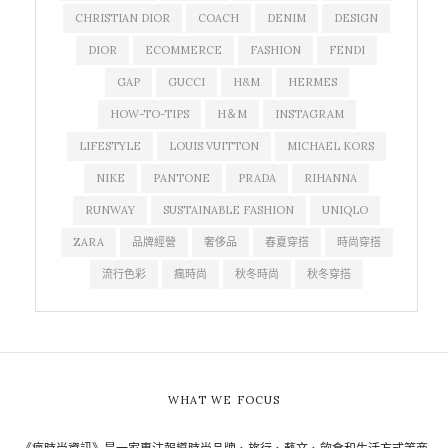
CHRISTIAN DIOR
COACH
DENIM
DESIGN
DIOR
ECOMMERCE
FASHION
FENDI
GAP
GUCCI
H&M
HERMES
HOW-TO-TIPS
H＆M
INSTAGRAM
LIFESTYLE
LOUIS VUITTON
MICHAEL KORS
NIKE
PANTONE
PRADA
RIHANNA
RUNWAY
SUSTAINABLE FASHION
UNIQLO
ZARA
品牌經營
奢侈品
春夏穿搭
時尚穿搭
流行色彩
瘋時尚
秋冬時尚
秋冬穿搭
WHAT WE FOCUS