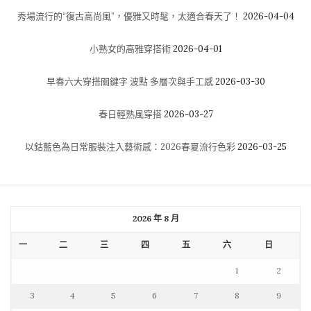
秀場流行的“復古高尚風”，優雅又時髦，太適合春天了！
2026-04-04
小熟女的高雅穿搭術
2026-04-01
早春六大穿搭關鍵字 波點 多層次與手工感
2026-03-30
春日輕熟風穿搭
2026-03-27
以鈷藍色為日常服裝注入藝術感：2026春夏流行色彩
2026-03-25
2026 年 8 月
一
二
三
四
五
六
日
1
2
3
4
5
6
7
8
9