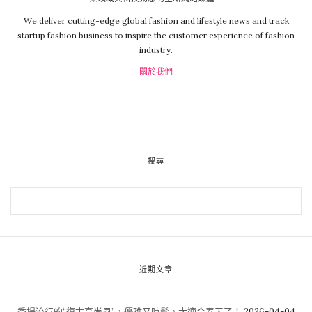
We deliver cutting-edge global fashion and lifestyle news and track
startup fashion business to inspire the customer experience of fashion
industry.
關於我們
搜尋
近期文章
秀場流行的“復古高尚風”，優雅又時髦，太適合春天了！
2026-04-04