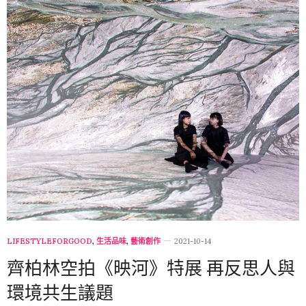
LIFESTYLEFORGOOD
,
生活品味
,
藝術創作
2021-10-14
齊柏林空拍《映河》特展 再反思人與
環境共生議題