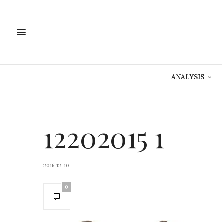
ANALYSIS
12202015 1
2015-12-10
0