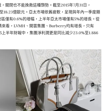
說，關閉也不能挽救這種頹勢。截至2015年7月31日，
%至18.23億歐元。亞太市場依舊疲軟，呈現與年內一季度類
地區僅有0.6%的增幅，上半年亞太市場僅有5%的增長。從
看，LVMH、開雲集團、Burberry均有增長，只有
5上半年財報中，集團淨利潤更是同比減少23.0%至1.886