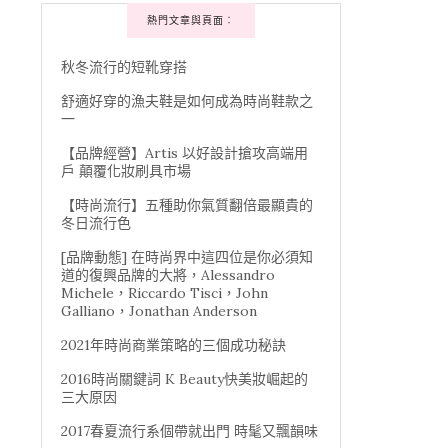
熱門文章與頁面︰
秋冬流行的短靴穿搭
舒適好穿的漁夫鞋是如何成為時尚鞋款之
一
【品牌經營】Artis 以好設計搶攻高端用
戶 顛覆化妝刷具市場
【時尚流行】五種助你氣質翻倍最顯貴的
冬日流行色
[品牌動態] 在時尚界中這四位是你必須知
道的復興品牌的大將，Alessandro
Michele，Riccardo Tisci，John
Galliano，Jonathan Anderson
2021年時尚商業策略的三個成功秘訣
2016時尚關鍵詞 K Beauty快美妝崛起的
三大原因
2017春夏流行系個帶就出門 時髦又飄韻味