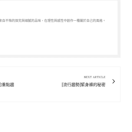
來自不悔的探究與細膩的品味，在理性與感性中創作一種屬於自己的風格。
NEXT ARTICLE
的重點趨
[流行趨勢]緊身褲的秘密