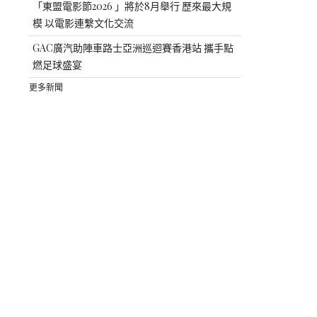
「東盟電影節2026 」將於8月舉行 歷來最大規
模 以電影連繫文化交流
GAC廣汽助陣車路士亞洲巡迴賽香港站 攜手點
燃足球盛宴
更多新聞