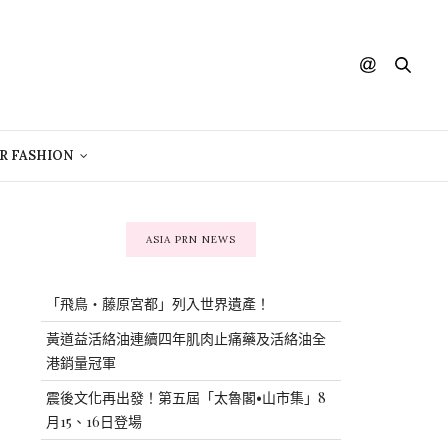
R FASHION
ASIA PRN NEWS
「飛鳥・藤原宮都」列入世界遺產！
黃道益活絡油連續四年肌肉止痛藥及活絡油全
港銷量冠軍
震後文化再出發！第五屆「太魯閣•山市集」8
月15、16日登場