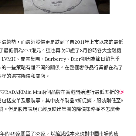
下滑趨勢，而最近股價更是跌到了自2011年上市以來的最低
現了最低價為27.1港元。這也再次印證了8月份時各大金融機
VMH、開雲集團、Burberry、Dior卻因為節日銷售季
da的一些策略有離不開的關係。在整個奢侈品行業都在為了
直保守的選擇降價和關店。
RADA和Miu Miu兩個品牌在香港開始進行最低五折的
促
產品包括皮革及服裝等，其中皮革製品6折促銷，服裝則低至5
折促銷。但是股市表現已經反映出集團的降價策略並不怎麼奏
14年的49家關至了33家，以縮減成本來應對中國市場的疲