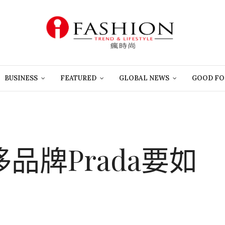
BUSINESS
FEATURED
GLOBAL NEWS
GOOD FO
侈品牌Prada要如