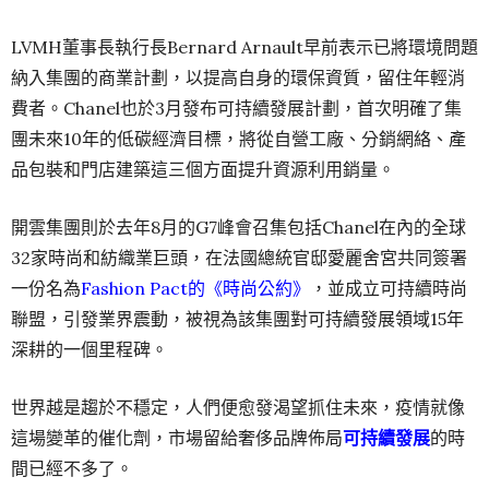
LVMH董事長執行長Bernard Arnault早前表示已將環境問題
納入集團的商業計劃，以提高自身的環保資質，留住年輕消
費者。Chanel也於3月發布可持續發展計劃，首次明確了集
團未來10年的低碳經濟目標，將從自營工廠、分銷網絡、產
品包裝和門店建築這三個方面提升資源利用銷量。
開雲集團則於去年8月的G7峰會召集包括Chanel在內的全球
32家時尚和紡織業巨頭，在法國總統官邸愛麗舍宮共同簽署
一份名為
Fashion Pact的《時尚公約》
，並成立可持續時尚
聯盟，引發業界震動，被視為該集團對可持續發展領域15年
深耕的一個里程碑。
世界越是趨於不穩定，人們便愈發渴望抓住未來，疫情就像
這場變革的催化劑，市場留給奢侈品牌佈局
可持續發展
的時
間已經不多了。