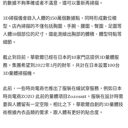
的數據不夠準確或者不滿意，還可以重新再掃描。
3D掃描儀會錄入人體的150萬個數據點，同時形成數位模
型。店內掃描的不僅包括胸圍、手腕、腰圍、臀圍、足圍等
人體18個部位的尺寸，還能測繪出胸部的體積、體型特點等
細節。
截止到目前，華歌爾已經在日本的10家門店提供3D量體服
務。集團希望到2022年3月的財年，共計在日本設置100台
3D量體掃描機。
此前，一些時尚電商也推出了服裝在線試穿服務，例如日本
時尚電商ZOZO 此前的量體項目Zozosuit。服裝在設計時需
要與人體留有一定空隙，相比之下，華歌爾自創的3D量體技
術根據內衣品類的需求，跟人體有更好的貼合度。