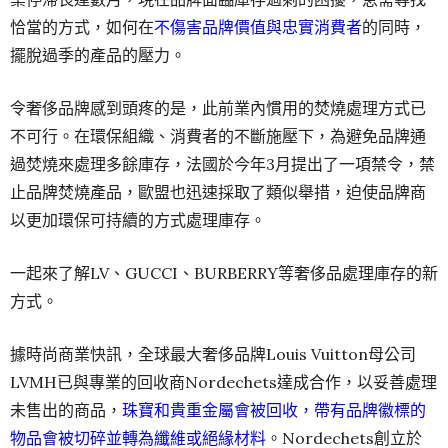
恰當的方式，如何在
不傷害品牌價值與忠實消費者
的同時，
擺脫過季的產品的壓力。
令奢侈品牌感到頭疼的是，此前業內慣用的焚燒處理方式已
不可行。在環保組織、消費者的不斷施壓下，為避免品牌通
過焚燒來處理多餘庫存，法國於今年3月提出了一項禁令，禁
止品牌焚燒產品，歐盟也迅速採取了類似舉措，迫使品牌商
以更加環保可持續的方式處理庫存。
一起來了解LV、GUCCI、BURBERRY等奢侈品處理庫存的新
方式。
據時尚商業快訊，全球最大奢侈品牌Loui​​s Vuitton母公司
LVMH已與專業的回收商Nordechets達成合作，以妥善處理
未售出的商品，
珠寶和貴重金屬會被回收，帶有品牌徽標的
物品會被切碎並轉為纖維或絕緣材料
。Nordechets創立於