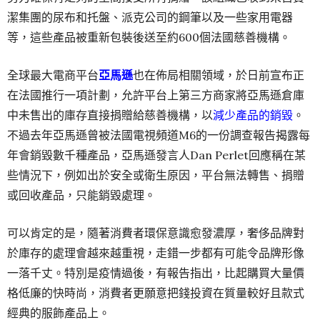
潔集團的尿布和托盤、派克公司的鋼筆以及一些家用電器
等，這些產品被重新包裝後送至約600個法國慈善機構。
全球最大電商平台
亞馬遜
也在佈局相關領域，於日前宣布正
在法國推行一項計劃，允許平台上第三方商家將亞馬遜倉庫
中未售出的庫存直接捐贈給慈善機構，以
減少產品的銷毀
。
不過去年亞馬遜曾被法國電視頻道M6的一份調查報告揭露每
年會銷毀數千種產品，亞馬遜發言人Dan Perlet回應稱在某
些情況下，例如出於安全或衛生原因，平台無法轉售、捐贈
或回收產品，只能銷毀處理。
可以肯定的是，隨著消費者環保意識愈發濃厚，奢侈品牌對
於庫存的處理會越來越重視，走錯一步都有可能令品牌形像
一落千丈。特別是疫情過後，有報告指出，比起購買大量價
格低廉的快時尚，消費者更願意把錢投資在質量較好且款式
經典的服飾產品上。