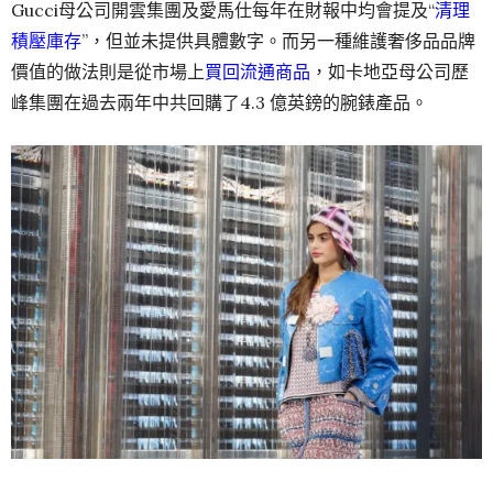
Gucci母公司開雲集團及愛馬仕每年在財報中均會提及“
清理
積壓庫存
”，但並未提供具體數字。而另一種維護奢侈品品牌
價值的做法則是從市場上
買回流通商品
，如卡地亞母公司歷
峰集團在過去兩年中共回購了4.3 億英鎊的腕錶產品。