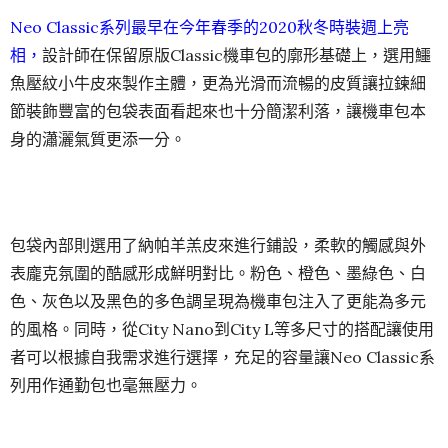
Neo Classic系列最早在​​今年春季的2020秋冬時裝週上​​亮
相，
設計師在保留原版Classic機車包的廓形基礎上，選用鱷
魚壓紋小牛皮來製作主體，更為光滑而流暢的皮質讓拉鍊細
節裝飾豐富的包袋表面看起來也十分簡潔利落，讓機車包本
身的瀟灑氣質更添一分。
包袋內部則選用了納帕羊羔皮來進行鋪設，柔軟的觸感與外
表龐克氛圍的酷感形成鮮明對比。粉色、橙色、墨綠色、白
色、灰色以及黑色的多色調呈現為機車包注入了更能為多元
的風格。同時，從City Nano到City L等多尺寸的搭配讓使用
者可以根據自我需求進行選擇，充足的容量讓Neo Classic系
列用作通勤包也毫無壓力。