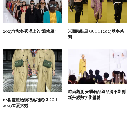
2023年秋冬秀場上的“雅痞風”
米蘭時裝周 GUCCI 2023秋冬系
列
時尚觀測 天貓奢品與品牌不斷創
新升級數字化體驗
68對雙胞胎模特亮相的GUCCI
2023春夏大秀