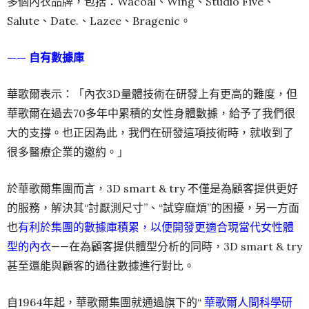
多個內衣品牌，包括：Wacoal、Wing、Studio Five、
Salute、Date.、Lazee、Bragenic。
—— 自有數據庫
華歌爾表示：「內衣3D量體技術在研發上有更高的難度，但
華歌爾在過去70多年中累積的女性身體數據，給予了我們很
大的支撐。也正因為此，我們在研發這項技術時，就收到了
很多醫療企業的邀約。」
於華歌爾集團而言，3D smart & try 不僅是為顧客提供更好
的服務，解決其“討厭測尺寸”、“試穿麻煩”的困擾，另一方面
也
有利於集團的數據庫積累，以便開發更適合現當代女性體
型的內衣
——在為顧客提供體型分析的同時，3D smart & try
甚至還能與顧客的過往數據進行對比。
自1964年起，華歌爾集團就通過旗下的“
華歌爾人間科學研