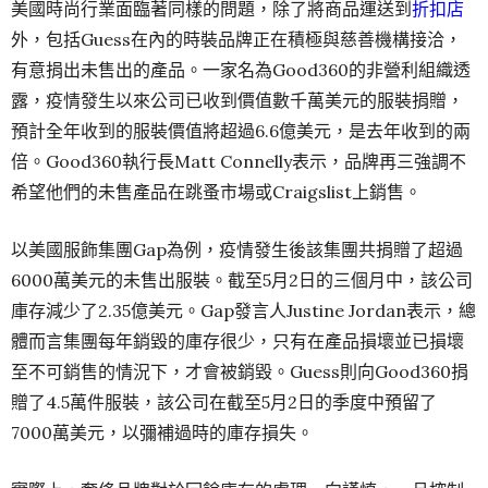
美國時尚行業面臨著同樣的問題，除了將商品運送到
折扣店
外，包括Guess在內的時裝品牌正在積極與慈善機構接洽，
有意捐出未售出的產品。一家名為Good360的非營利組織透
露，疫情發生以來公司已收到價值數千萬美元的服裝捐贈，
預計全年收到的服裝價值將超過6.6億美元，是去年收到的兩
倍。Good360執行長Matt Connelly表示，品牌再三強調不
希望他們的未售產品在跳蚤市場或Craigslist上銷售。
以美國服飾集團Gap為例，疫情發生後該集團共捐贈了超過
6000萬美元的未售出服裝。截至5月2日的三個月中，該公司
庫存減少了2.35億美元。Gap發言人Justine Jordan表示，總
體而言集團每年銷毀的庫存很少，只有在產品損壞並已損壞
至不可銷售的情況下，才會被銷毀。Guess則向Good360捐
贈了4.5萬件服裝，該公司在截至5月2日的季度中預留了
7000萬美元，以彌補過時的庫存損失。