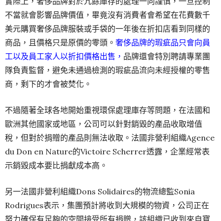
實際上，奢侈品牌對於冗餘庫存的處理一向謹慎，一旦控制
不當就會影響品牌價值，畢竟沒有消費者會希望在花費數千
美元購買奢侈品牌服裝或手袋的一年後在折扣店看到同樣的
商品，且價格只是原價的零頭。
奢侈品牌的瑕疵品只會向員
工以及員工家人以折扣價格出售，
品牌還會特別聘請專業團
隊負責監督，避免未通過檢測的瑕疵品流向未經授權的零售
商，剩下的才會被焚化。
不過隨著全球各地開始重視環保處理庫存等問題，在法國和
歐洲其他國家或地區，公司可以針對銷毀的產品收取增值
稅，但對於捐贈的產品則無法收取。法國非營利組織Agence
du Don en Nature的Victoire Scherrer透露，企業經常表
示銷毀成本要比捐獻成本高。
另一法國非營利組織Dons Solidaires的物流總監Sonia
Rodrigues表示，集團預計將收到大規模的物資，公司正在
努力確保有足夠的空間接受所有捐贈，該組織已收到來自寶