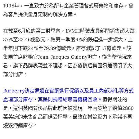
1998年，一直致力於為所有企業管理各式廢棄物和庫存，會
為客戶提供量身定制的解決方案。
在截至6月底的第二財季內，LVMH時裝皮具部門銷售額大跌
37%至33.46億歐元，較第一季度9%的跌幅進一步擴大，上
半年則下跌24%至79.89億歐元，庫存減記了1.7億歐元。該
集團首席財務官Jean-Jacques Guiony坦言，從售罄情況來
看，旗下品牌表現並不理想，因為疫情后集團迅速關閉了大
部分門店。
Burberry決定通過在官網進行促銷以及員工內部消化等方式
處理部分庫存，其餘則捐贈給慈善機構回收。
值得關注的
是，這個英國奢侈品牌此前因被發現一年內焚燒了總值2860
萬英鎊的未售商品而備受抨擊，最終在輿論壓力下承諾不再
燒毀滯銷庫存。