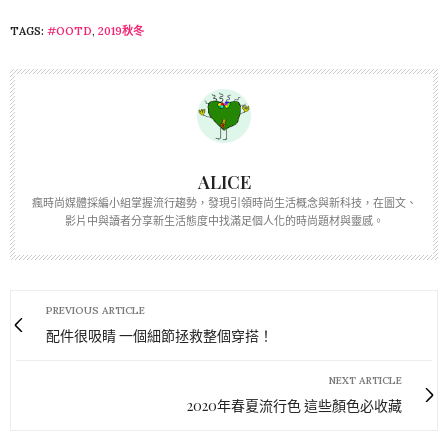
TAGS:
#OOTD
,
2019秋冬
ALICE
瘋時尚媒體採編小組掌握流行趨勢，發現引領時尚生活概念與新科技，在圖文、
影片中與讀者分享新生活態度中找滿足個人化的時尚題材與靈感。
PREVIOUS ARTICLE
配件很吸睛 一個細節拯救整個穿搭！
NEXT ARTICLE
2020年春夏流行色 這些顏色必收藏