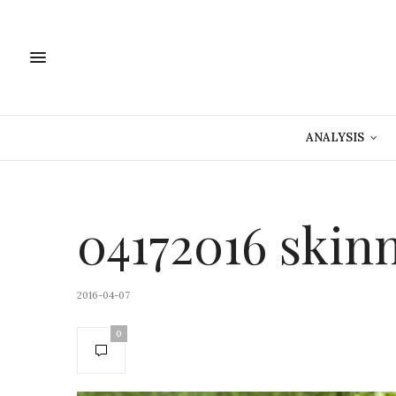
ANALYSIS
04172016 skinn
2016-04-07
0