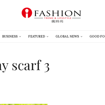
BUSINESS
FEATURED
GLOBAL NEWS
GOOD FO
y scarf 3