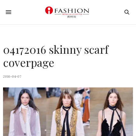
04172016 skinny scarf
coverpage
2016-04-07