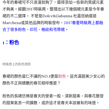
今年的春裙可不只浪漫就夠了，還得添加一些新的質感元素
才夠美。縱觀2017時裝周，整理出以下幾個裙元素是今年春
裙的不二選擇。 不管是Dolce&Gabanna 杜嘉班納還是
Marchesa或其他品牌的時裝發布，
2017春夏時裝周上都融
合了很多粉色、印花、格紋和弔帶裙
。
1：粉色
時裝周上的粉色倩影
春裙的顏色當仁不讓的NO.1便是
粉色
，這充滿甜美少女心的
顏色不正與嬌艷的春花相呼應麼？
粉色的長裙仿佛是春天的使者一般，清新甜美，與春花散發
的甜美氣息一同擴散，或許這才是春天本該擁有的味道。