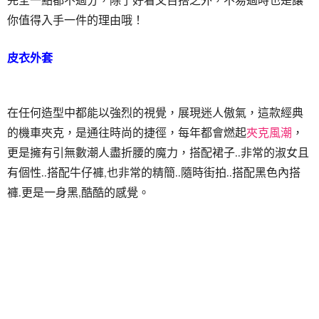
你值得入手一件的理由哦！
皮衣外套
在任何造型中都能以強烈的視覺，展現迷人傲氣，這款經典
的機車夾克，是通往時尚的捷徑，每年都會燃起
夾克風潮
，
更是擁有引無數潮人盡折腰的魔力，搭配裙子..非常的淑女且
有個性..搭配牛仔褲,也非常的精簡..隨時街拍..搭配黑色內搭
褲.更是一身黑,酷酷的感覺。
工裝外套
「軍旅風外套」在街頭是熱愛潮流人士慣用的搭配單品之
一，寬鬆的版型，穿在身上不僅可以修飾身材，還可以營造