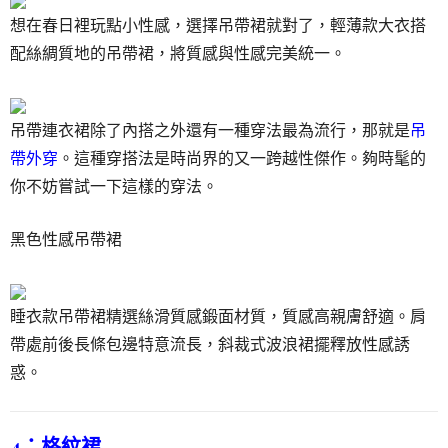
想在春日裡玩點小性感，選擇吊帶裙就對了，輕薄款大衣搭
配絲綢質地的吊帶裙，將質感與性感完美統一。
吊帶連衣裙除了內搭之外還有一種穿法最為流行，那就是
吊
帶外穿
。這種穿搭法是時尚界的又一跨越性傑作。夠時髦的
你不妨嘗試一下這樣的穿法。
黑色性感吊帶裙
睡衣款吊帶裙精選絲滑質感鍛面材質，質感高親膚舒適。肩
帶處前後長條包邊特意流長，斜裁式波浪裙擺釋放性感誘
惑。
4：格紋裙