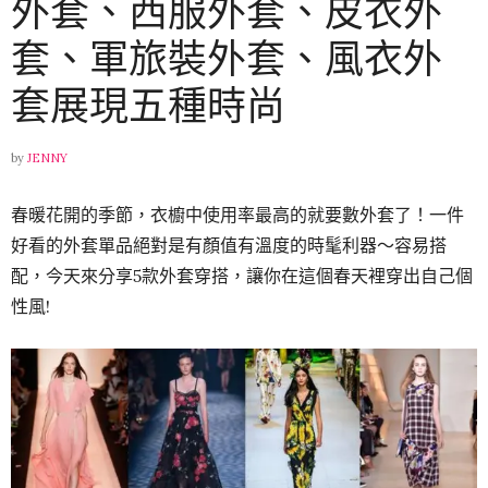
外套、西服外套、皮衣外
套、軍旅裝外套、風衣外
套展現五種時尚
by
JENNY
春暖花開的季節，衣櫥中使用率最高的就要數外套了！一件
好看的外套單品絕對是有顏值有溫度的時髦利器～容易搭
配，今天來分享5款外套穿搭，讓你在這個春天裡穿出自己個
性風!