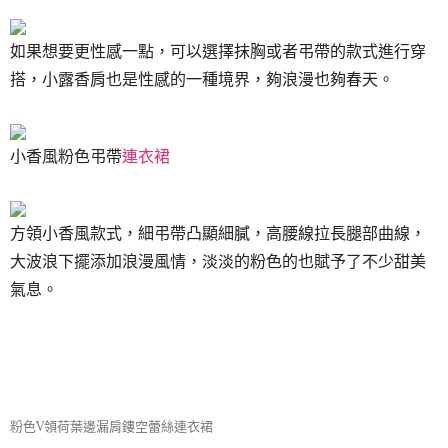
如果想要更性感一點，可以選擇抹胸或者弔帶的款式進行穿
搭，小露香肩也是性感的一種境界，夠浪漫也夠春天。
小香風粉色弔帶
連衣裙
方領小香風款式，細弔帶凸顯細膩，高腰線拉長腿部曲線，
大波浪下擺添加浪漫風情，淡淡的粉色的也賦予了不少甜美
氣息。
粉色V領荷葉邊漏肩鏤空蕾絲連衣裙