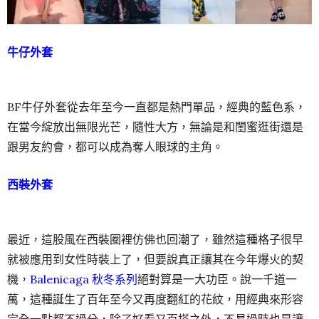
牛仔外套
BF牛仔外套從去年至今一直都是熱門單品，經典的藍色系，
在當今綻放出無限光芒，隨性大方，無論是和閨蜜逛街還是
跟男友約會，都可以成為奪人眼球的主角。
西裝外套
最近，這股風在西裝圈裡仿佛也回潮了，雖然這種格子很早
就被應用到女性時裝上了，但要說真正讓其在今年爆火的契
機，
Balenicaga 秋冬系列
絕對算是一大功臣。說一千道一
萬，這種誕生了百年至今又再度翻紅的花紋，用經典來形容
完全一點都不過分，除了好看又百搭之外，不易過時也是讓