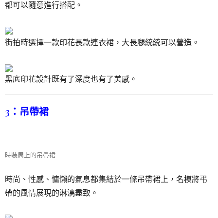
都可以隨意進行搭配。
街拍時選擇一款印花長款連衣裙，大長腿統統可以營造。
黑底印花設計既有了深度也有了美感。
3：吊帶裙
時裝周上的吊帶裙
時尚、性感、慵懶的氣息都集結於一條吊帶裙上，名模將弔
帶的風情展現的淋漓盡致。