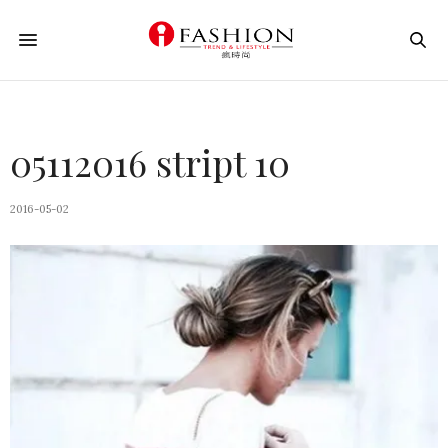
05112016 stript 10
2016-05-02