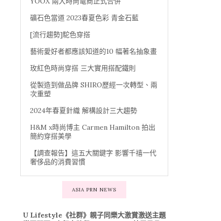
YOOX 兩大時尚電商正式合併
礦石色當道 2023春夏色彩 青金石藍
[流行趨勢]駝色穿搭
藝術愛好者都應該知道的10 幅著名抽象畫
玫紅色時尚穿搭 三大實用搭配鐵則
從製造到做品牌 SHIRO歷經一次轉型、兩
次重塑
2024年春夏針織 解構設計三大趨勢
H&M x時尚博主 Carmen Hamilton 拍出
簡約穿搭美學
【調查報告】這五大關鍵字 影響千禧一代
奢侈品的消費習慣
ASIA PRN NEWS
U Lifestyle《社群》親子同樂大激賞激送主題