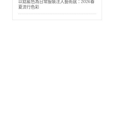
以鈷藍色為日常服裝注入藝術感：2026春
夏流行色彩