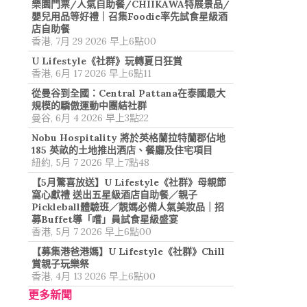
樂園門票/人氣自助餐/CHIIKAWA特展景品/
嬰兒用品等好禮｜召集Foodie率先試食星級酒
店自助餐
香港, 7月 29 2026 早上6點00
U Lifestyle《社群》玩轉夏日狂賞
香港, 6月 17 2026 早上6點11
從曼谷到全國：Central Pattana在泰國最大
規模的驕傲運動中團結社群
曼谷, 6月 4 2026 早上3點22
Nobu Hospitality 將於英格蘭拉特蘭郡佔地
185 英畝的土地推出酒店、餐廳及住宅項目
紐約, 5月 7 2026 早上7點48
【5月驚喜放送】U Lifestyle《社群》母親節
窩心獻禮 送出五星級酒店自助餐／親子
Pickleball體驗班／靚媽必備人氣美妝品｜招
募Buffet導「嚐」員試食星級盛宴
香港, 5月 7 2026 早上6點00
【募集港爸港媽】U Lifestyle《社群》Chill
賞親子玩樂祭
香港, 4月 13 2026 早上6點00
更多新聞