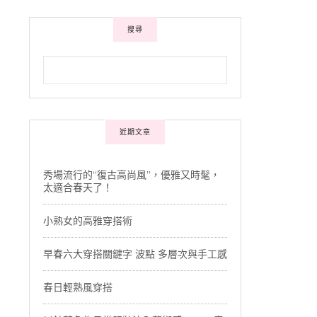
搜尋
近期文章
秀場流行的“復古高尚風”，優雅又時髦，
太適合春天了！
小熟女的高雅穿搭術
早春六大穿搭關鍵字 波點 多層次與手工感
春日輕熟風穿搭