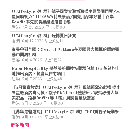
U Lifestyle《社群》親子同樂大激賞激送主題樂園門票/人
氣自助餐/CHIIKAWA特展景品/嬰兒用品等好禮｜召集
Foodie率先試食星級酒店自助餐
香港, 7月 29 2026 早上6點00
U Lifestyle《社群》玩轉夏日狂賞
香港, 6月 17 2026 早上6點11
從曼谷到全國：Central Pattana在泰國最大規模的驕傲運
動中團結社群
曼谷, 6月 4 2026 早上3點22
Nobu Hospitality 將於英格蘭拉特蘭郡佔地 185 英畝的土
地推出酒店、餐廳及住宅項目
紐約, 5月 7 2026 早上7點48
【5月驚喜放送】U Lifestyle《社群》母親節窩心獻禮 送出
五星級酒店自助餐／親子Pickleball體驗班／靚媽必備人氣
美妝品｜招募Buffet導「嚐」員試食星級盛宴
香港, 5月 7 2026 早上6點00
【募集港爸港媽】U Lifestyle《社群》Chill賞親子玩樂祭
香港, 4月 13 2026 早上6點00
更多新聞