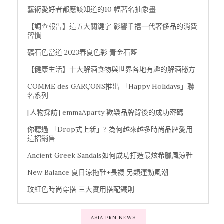
藝術愛好者都應該知道的10 幅著名抽象畫
【調查報告】這五大關鍵字 影響千禧一代奢侈品的消費
習慣
礦石色當道 2023春夏色彩 青金石藍
【健康生活】十大解酒食物與世界各地有趣的解酒秘方
COMME des GARÇONS推出 「Happy Holidays」聯
名系列
[人物採訪] emmaAparty 歡樂品牌背後的成功密碼
你聽過 「Drop式上新」? 為何越來越多時尚品牌愛用
這招銷售
Ancient Greek Sandals如何成功打造最炫希臘風涼鞋
New Balance 夏日涼拖鞋+長襪 另類運動風潮
玫紅色時尚穿搭 三大實用搭配鐵則
ASIA PRN NEWS