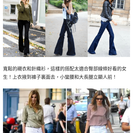
寬鬆的襯衣和針織衫，這樣的搭配太適合臀部線條好看的女
生！上衣掖到褲子裏面去，小蠻腰和大長腿立顯人前！