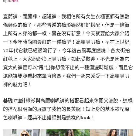
by
JENNY
直筒褲，闊腿褲，超短褲，我相信所有女生衣櫃裏都有無數
條類似的褲子。那些普遍的褲形雖然好好搭配，但是一條街
上所有人穿的都一樣，實在沒有新意！今天就要給大家介紹
一下今年時尚圈最紅的一種褲型！高腰喇叭褲，早在上世紀
70年代它就已經很流行了，今年復古風再度燃燒！各大街拍
紅毯上，大家紛紛換上喇叭褲。如此受歡迎，不光是因為它
寬大的褲管可以“甩”出你想像不出的一種瀟灑時髦感，而且它
還能讓雙腿看起來筆直修長。我們一起來感受一下高腰喇叭
褲的魅力吧！
基礎T恤針織衫與高腰喇叭褲的搭配看起來休閒又灑脫，這樣
的搭配很明顯的展露了我們的長美腿！短上身的基本款配深
色喇叭褲，經典不出錯絕對是這樣的look！