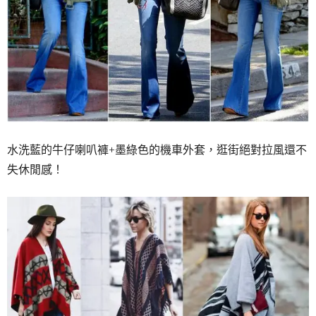
水洗藍的牛仔喇叭褲+墨綠色的機車外套，逛街絕對拉風還不
失休閒感！