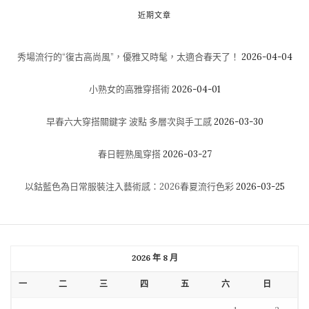
近期文章
秀場流行的“復古高尚風”，優雅又時髦，太適合春天了！
2026-04-04
小熟女的高雅穿搭術
2026-04-01
早春六大穿搭關鍵字 波點 多層次與手工感
2026-03-30
春日輕熟風穿搭
2026-03-27
以鈷藍色為日常服裝注入藝術感：2026春夏流行色彩
2026-03-25
2026 年 8 月
一
二
三
四
五
六
日