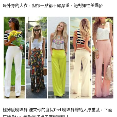
是外穿的大衣，但卻一點都不顯厚重，絕對知性美爆發！
輕薄感喇叭褲 迎來你的度假feel.喇叭褲總給人厚重感，下面
這幾身look絕對是搭出了度假風啊！