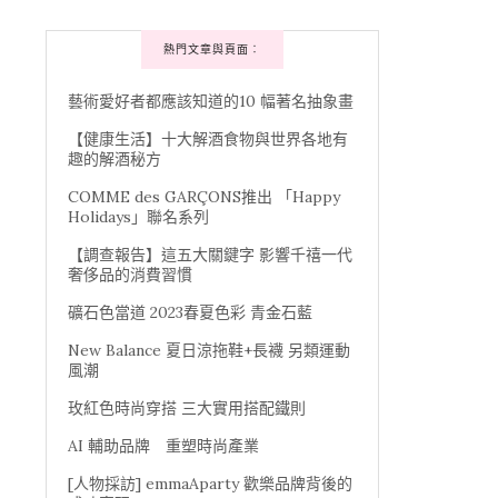
熱門文章與頁面︰
藝術愛好者都應該知道的10 幅著名抽象畫
【健康生活】十大解酒食物與世界各地有
趣的解酒秘方
COMME des GARÇONS推出 「Happy
Holidays」聯名系列
【調查報告】這五大關鍵字 影響千禧一代
奢侈品的消費習慣
礦石色當道 2023春夏色彩 青金石藍
New Balance 夏日涼拖鞋+長襪 另類運動
風潮
玫紅色時尚穿搭 三大實用搭配鐵則
AI 輔助品牌 重塑時尚產業
[人物採訪] emmaAparty 歡樂品牌背後的