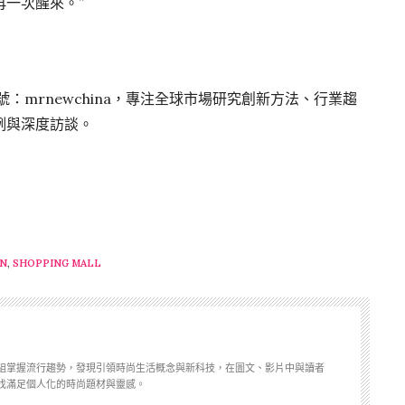
一次醒來。”
號：mrnewchina，專注全球市場研究創新方法、行業趨
例與深度訪談。
ON
,
SHOPPING MALL
組掌握流行趨勢，發現引領時尚生活概念與新科技，在圖文、影片中與讀者
找滿足個人化的時尚題材與靈感。