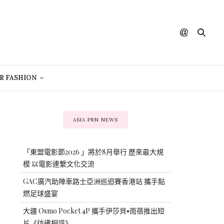
R FASHION
ASIA PRN NEWS
「東盟電影節2026 」將於8月舉行 歷來最大規
模 以電影連繫文化交流
GAC廣汽助陣車路士亞洲巡迴賽香港站 攜手點
燃足球盛宴
大疆 Osmo Pocket 4P 攜手伊莎貝•雨蓓推出短
片《彷彿相識》