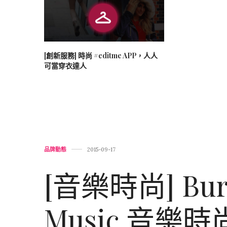
[創新服務] 時尚 #editme APP，人人
可當穿衣達人
品牌動態
2015-09-17
[音樂時尚] Burb
Music 音樂