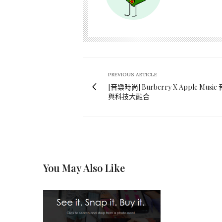
PREVIOUS ARTICLE
[音樂時尚] Burberry X Apple Musi
與科技大融合
You May Also Like