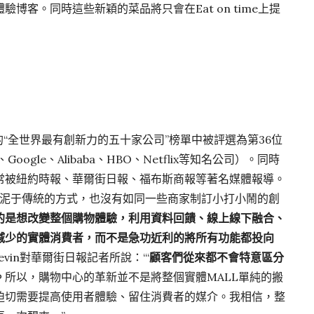
博客。同時這些新穎的菜品將只會在Eat on time上提
pany”網站的“全世界最有創新力的五十家公司”榜單中被評選為第36位
、Google、Alibaba、HBO、Netflix等知名公司）。同時
常被紐約時報、華爾街日報、福布斯商報等著名媒體報導。
並不拘泥于傳統的方式，也沒有如同一些商家制訂小打小鬧的創
的是想改變整個購物體驗，利用資料回饋、線上線下融合、
減少的實體消費者，而不是急功近利的將所有功能都投向
evin對華爾街日報記者所說：‘“
顧客們從來都不會特意區分
。
所以，購物中心的革新並不是將整個實體MALL單純的搬
迫切需要提高使用者體驗、留住消費者的媒介。我相信，整