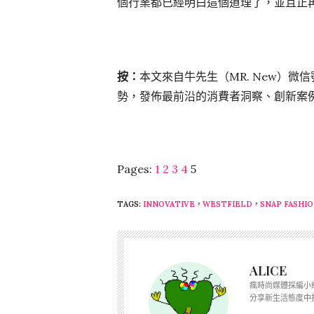
個行業都已經明白這個道理了，並且正再
按：
本文來自牛先生（MR. New）微信
勢，發佈最前沿的消費者洞察、創新案
Pages:
1
2
3
4
5
TAGS:
INNOVATIVE，WESTFIELD，SNAP FASHI
ALICE
瘋時尚媒體採編小
分享新生活態度中