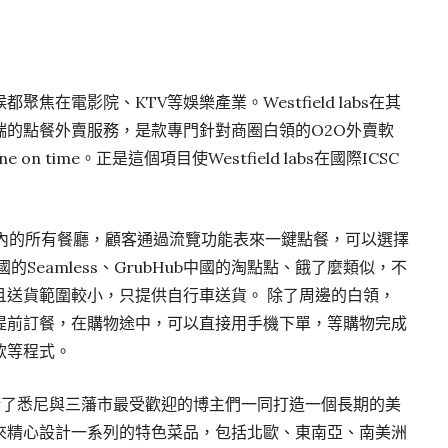
在電影院、KTV等娛樂產業。Westfield labs在其
端的點餐外賣服務，是款專門針對商圈白領的O2O外賣軟
 on time。正是這個項目使Westfield labs在國際ICSC
me覆蓋了商場內的所有餐廳，顧客通過流覽功能表來一鍵點餐，可以選擇
Seamless、GrubHub中國的淘點點、餓了麼類似，不
且送貨範圍較小，只提供自行車送貨。 除了周邊的白領，
提前訂餐，在購物途中，可以直接用手機下單，等購物完成
款等程式。
abs邀請了悉尼與三藩市最受歡迎的博主們一同打造一個長期的美
來精心設計一系列的特色菜品，包括北歐、東南亞、南美洲