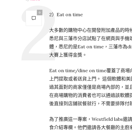
0
2）Eat on time
大多數的購物中心在開發附加產品的時候都聚焦
悉尼與三藩市分店試點了在網頁與手機
體，悉尼的是Eat on time，三藩市為dine
大賽上獲得金獎。
Eat on time/dine on ti
上門提取或者送貨上門。 這個軟體和美國的
過其面對的商家僅僅是商場內部的，並
在商場購物的消費者也可以通過該軟體
後直接到店鋪就餐就行，不需要排隊付
為了推廣這一專案，Westfield l
食介紹專欄。他們邀請各大餐廳的主廚