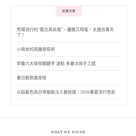
近期文章
秀場流行的“復古高尚風”，優雅又時髦，太適合春天
了！
小熟女的高雅穿搭術
早春六大穿搭關鍵字 波點 多層次與手工感
春日輕熟風穿搭
以鈷藍色為日常服裝注入藝術感：2026春夏流行色彩
WHAT WE FOCUS