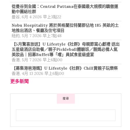
從曼谷到全國：Central Pattana在泰國最大規模的驕傲運
動中團結社群
曼谷, 6月 4 2026 早上3點22
Nobu Hospitality 將於英格蘭拉特蘭郡佔地 185 英畝的土
地推出酒店、餐廳及住宅項目
紐約, 5月 7 2026 早上7點48
【5月驚喜放送】U Lifestyle《社群》母親節窩心獻禮 送出
五星級酒店自助餐／親子Pickleball體驗班／靚媽必備人氣
美妝品｜招募Buffet導「嚐」員試食星級盛宴
香港, 5月 7 2026 早上6點00
【募集港爸港媽】U Lifestyle《社群》Chill賞親子玩樂祭
香港, 4月 13 2026 早上6點00
更多新聞
搜尋