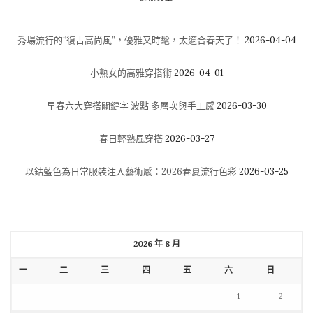
秀場流行的“復古高尚風”，優雅又時髦，太適合春天了！
2026-04-04
小熟女的高雅穿搭術
2026-04-01
早春六大穿搭關鍵字 波點 多層次與手工感
2026-03-30
春日輕熟風穿搭
2026-03-27
以鈷藍色為日常服裝注入藝術感：2026春夏流行色彩
2026-03-25
2026 年 8 月
一
二
三
四
五
六
日
1
2