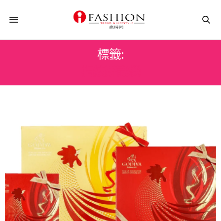
標籤:
指紋辨識機