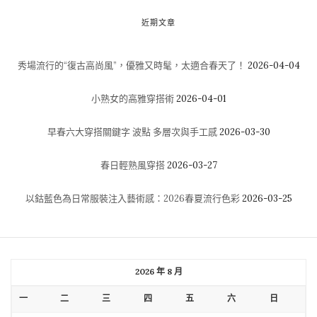
近期文章
秀場流行的“復古高尚風”，優雅又時髦，太適合春天了！
2026-04-04
小熟女的高雅穿搭術
2026-04-01
早春六大穿搭關鍵字 波點 多層次與手工感
2026-03-30
春日輕熟風穿搭
2026-03-27
以鈷藍色為日常服裝注入藝術感：2026春夏流行色彩
2026-03-25
2026 年 8 月
一
二
三
四
五
六
日