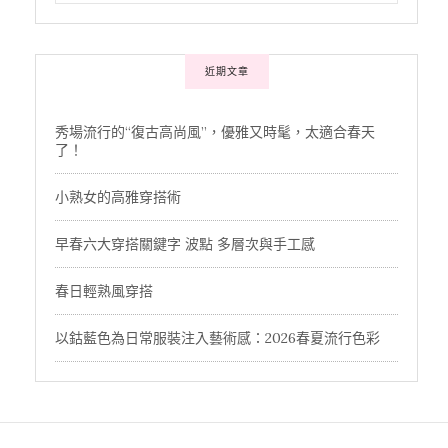
近期文章
秀場流行的“復古高尚風”，優雅又時髦，太適合春天
了！
小熟女的高雅穿搭術
早春六大穿搭關鍵字 波點 多層次與手工感
春日輕熟風穿搭
以鈷藍色為日常服裝注入藝術感：2026春夏流行色彩