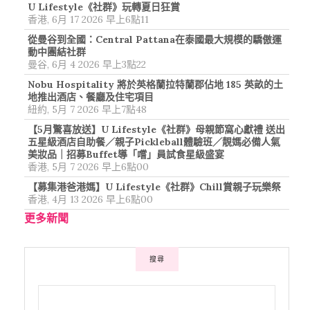
U Lifestyle《社群》玩轉夏日狂賞
香港, 6月 17 2026 早上6點11
從曼谷到全國：Central Pattana在泰國最大規模的驕傲運
動中團結社群
曼谷, 6月 4 2026 早上3點22
Nobu Hospitality 將於英格蘭拉特蘭郡佔地 185 英畝的土
地推出酒店、餐廳及住宅項目
紐約, 5月 7 2026 早上7點48
【5月驚喜放送】U Lifestyle《社群》母親節窩心獻禮 送出
五星級酒店自助餐／親子Pickleball體驗班／靚媽必備人氣
美妝品｜招募Buffet導「嚐」員試食星級盛宴
香港, 5月 7 2026 早上6點00
【募集港爸港媽】U Lifestyle《社群》Chill賞親子玩樂祭
香港, 4月 13 2026 早上6點00
更多新聞
搜尋