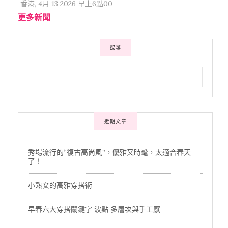
香港, 4月 13 2026 早上6點00
更多新聞
搜尋
近期文章
秀場流行的“復古高尚風”，優雅又時髦，太適合春天
了！
小熟女的高雅穿搭術
早春六大穿搭關鍵字 波點 多層次與手工感