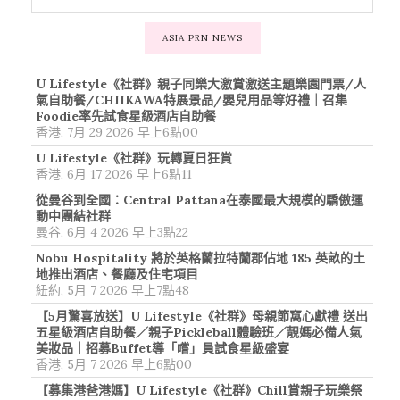
ASIA PRN NEWS
U Lifestyle《社群》親子同樂大激賞激送主題樂園門票/人
氣自助餐/CHIIKAWA特展景品/嬰兒用品等好禮｜召集
Foodie率先試食星級酒店自助餐
香港, 7月 29 2026 早上6點00
U Lifestyle《社群》玩轉夏日狂賞
香港, 6月 17 2026 早上6點11
從曼谷到全國：Central Pattana在泰國最大規模的驕傲運
動中團結社群
曼谷, 6月 4 2026 早上3點22
Nobu Hospitality 將於英格蘭拉特蘭郡佔地 185 英畝的土
地推出酒店、餐廳及住宅項目
紐約, 5月 7 2026 早上7點48
【5月驚喜放送】U Lifestyle《社群》母親節窩心獻禮 送出
五星級酒店自助餐／親子Pickleball體驗班／靚媽必備人氣
美妝品｜招募Buffet導「嚐」員試食星級盛宴
香港, 5月 7 2026 早上6點00
【募集港爸港媽】U Lifestyle《社群》Chill賞親子玩樂祭