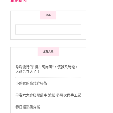
搜尋
近期文章
秀場流行的“復古高尚風”，優雅又時髦，
太適合春天了！
小熟女的高雅穿搭術
早春六大穿搭關鍵字 波點 多層次與手工感
春日輕熟風穿搭