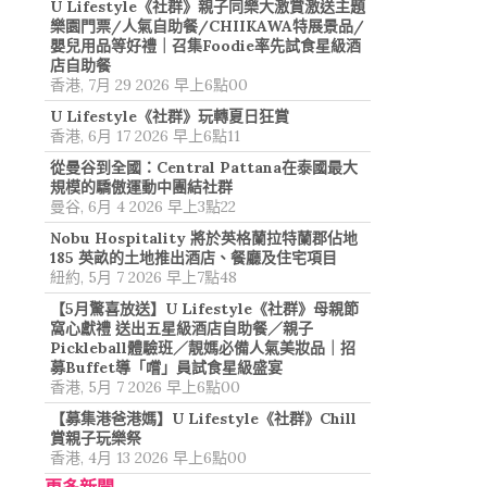
U Lifestyle《社群》親子同樂大激賞激送主題
樂園門票/人氣自助餐/CHIIKAWA特展景品/
嬰兒用品等好禮｜召集Foodie率先試食星級酒
店自助餐
香港, 7月 29 2026 早上6點00
U Lifestyle《社群》玩轉夏日狂賞
香港, 6月 17 2026 早上6點11
從曼谷到全國：Central Pattana在泰國最大
規模的驕傲運動中團結社群
曼谷, 6月 4 2026 早上3點22
Nobu Hospitality 將於英格蘭拉特蘭郡佔地
185 英畝的土地推出酒店、餐廳及住宅項目
紐約, 5月 7 2026 早上7點48
【5月驚喜放送】U Lifestyle《社群》母親節
窩心獻禮 送出五星級酒店自助餐／親子
Pickleball體驗班／靚媽必備人氣美妝品｜招
募Buffet導「嚐」員試食星級盛宴
香港, 5月 7 2026 早上6點00
【募集港爸港媽】U Lifestyle《社群》Chill
賞親子玩樂祭
香港, 4月 13 2026 早上6點00
更多新聞