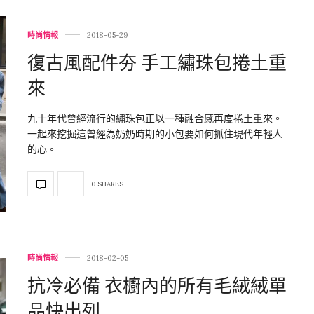
時尚情報
2018-05-29
復古風配件夯 手工繡珠包捲土重
來
九十年代曾經流行的繡珠包正以一種融合感再度捲土重來。
一起來挖掘這曾經為奶奶時期的小包要如何抓住現代年輕人
的心。
0 SHARES
時尚情報
2018-02-05
抗冷必備 衣櫥內的所有毛絨絨單
品快出列