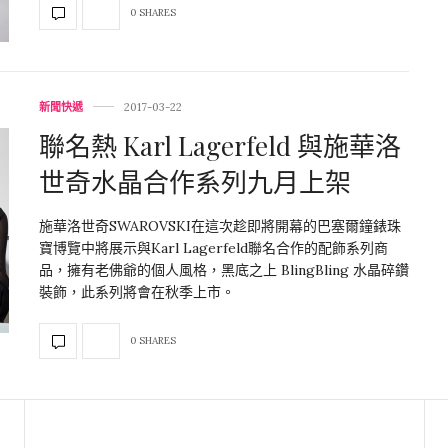
0 SHARES
新聞快遞
2017-03-22
聯名熱 Karl Lagerfeld 與施華洛
世奇水晶合作系列九月上架
施華洛世奇SWAROVSKI在這次趁即將開幕的巴塞爾鐘錶珠
寶博覽中將展示與Karl Lagerfeld聯名合作的配飾系列商
品，擁有老佛爺的個人風格，黑底之上 BlingBling 水晶碎鑽
裝飾，此系列將會在秋季上市。
0 SHARES