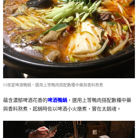
川夜宴啤酒鴨鍋，選用上等鴨肉搭配數種中藥與香料熬煮
蘊含濃郁啤酒花香的
啤酒鴨鍋
，選用上等鴨肉搭配數種中藥
與香料熬煮，起鍋時佐以啤酒小火燉煮，實在太銷魂。