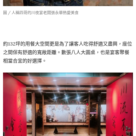
圖 / 人稱四哥的川夜宴老闆張永華熱愛美食
約132坪的用餐大空間更是為了讓客人吃得舒適又盡興，座位
之間保有舒適的寬敞距離。數張八人大圓桌，也是宴客聚餐
相當合宜的好選擇。