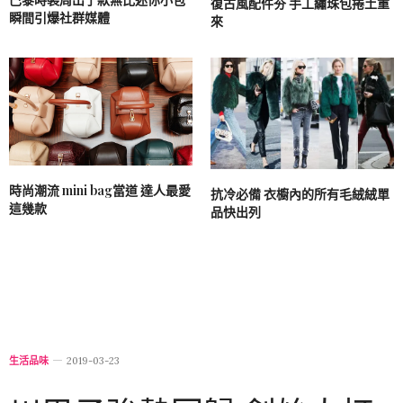
復古風配件夯 手工繡珠包捲土重
瞬間引爆社群媒體
來
時尚潮流 mini bag當道 達人最愛
抗冷必備 衣櫥內的所有毛絨絨單
這幾款
品快出列
生活品味
2019-03-23