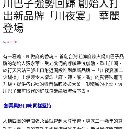
川巴子強勢回歸 創始人打
出新品牌「川夜宴」 華麗
登場
by
ALICE
有一種癮，叫做麻的香魂。 首創台灣老牌麻辣火鍋川巴子品
牌的創始人張永華，受老饕們的呼喊聲浪感動，重出江湖，
於行天宮站三號出口附近開設吃到飽新品牌 —「川夜宴無二
火鍋樓」！承襲令人懷念「麻、辣、酸、香」的獨特味道再
升級，提供各15種的獨門鍋底及如大菜一般精緻的小菜，讓
川巴子無可取代的好味道能繼續流傳下去。
創業與好口味 同樣堅持
人稱四哥的老闆張永華就曾赴大陸學習，練就三十幾年的真
功夫。他一身的真功夫也是流過許多血汗、走過異鄉開店賠