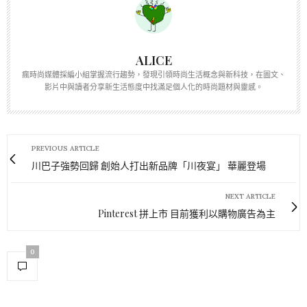
ALICE
瘋時尚媒體採編小組掌握流行趨勢，發現引領時尚生活概念與新科技，在圖文、
影片中與讀者分享新生活態度中找滿足個人化的時尚題材與靈感。
PREVIOUS ARTICLE
川巴子強勢回歸 創始人打出新品牌「川夜宴」 華麗登場
NEXT ARTICLE
Pinterest 拼上市 目前獲利以購物廣告為主
0