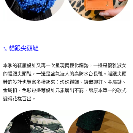
3. 貓跟尖頭鞋
本季的鞋履設計又再一次呈現兩極化趨勢，一邊是優雅淑女
的貓跟尖頭鞋，一邊是盛氣凌人的高防水台長靴。貓跟尖頭
鞋的設計也豐富多樣起來：珍珠鑽飾、鑲嵌鉚釘、金屬鏈、
金屬扣、色彩包邊等設計元素層出不窮，讓原本單一的款式
變得花樣百出。