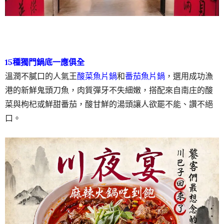
15種獨門鍋底一應俱全
溫潤不膩口的人氣王
酸菜魚片鍋
和
番茄魚片鍋
，選用成功漁
港的新鮮鬼頭刀魚，肉質彈牙不失細嫩，搭配來自南庄的酸
菜與枸杞或鮮甜番茄，酸甘鮮的湯頭讓人欲罷不能、讚不絕
口。