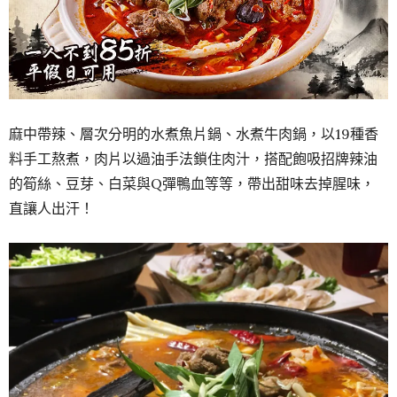
麻中帶辣、層次分明的水煮魚片鍋、水煮牛肉鍋，以19種香
料手工熬煮，肉片以過油手法鎖住肉汁，搭配飽吸招牌辣油
的筍絲、豆芽、白菜與Q彈鴨血等等，帶出甜味去掉腥味，
直讓人出汗！