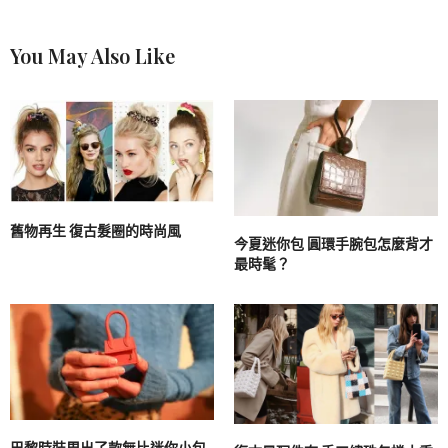
You May Also Like
舊物再生 復古髮圈的時尚風
今夏迷你包 圓環手腕包怎麼背才
最時髦？
巴黎時裝周出了款無比迷你小包