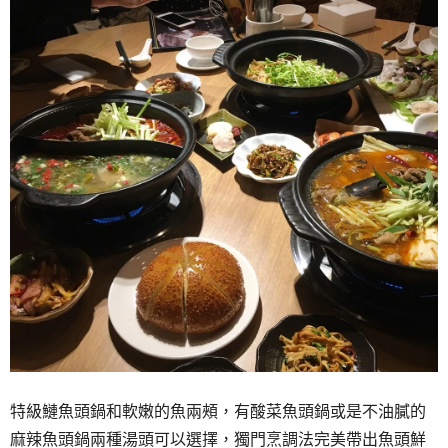
特級鰱魚頭鍋和軟嫩的魚兩頰，有酸菜魚頭鍋或是不油膩的
麻辣魚頭鍋兩種湯頭可以選擇，獨門烹調法完美帶出魚頭鮮