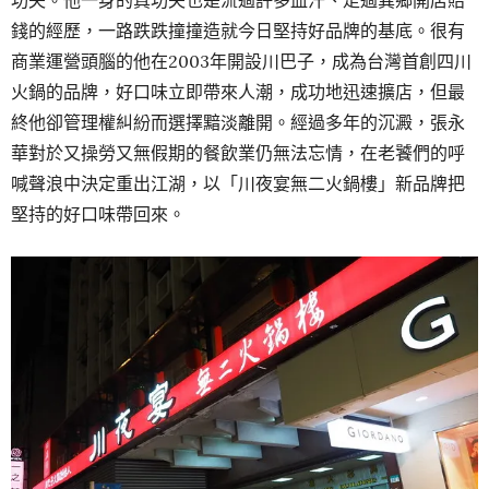
錢的經歷，一路跌跌撞撞造就今日堅持好品牌的基底。很有
商業運營頭腦的他在2003年開設川巴子，成為台灣首創四川
火鍋的品牌，好口味立即帶來人潮，成功地迅速擴店，但最
終他卻管理權糾紛而選擇黯淡離開。經過多年的沉澱，張永
華對於又操勞又無假期的餐飲業仍無法忘情，在老饕們的呼
喊聲浪中決定重出江湖，以「川夜宴無二火鍋樓」新品牌把
堅持的好口味帶回來。