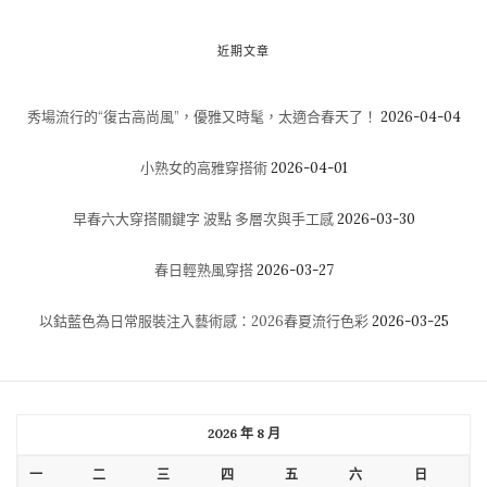
近期文章
秀場流行的“復古高尚風”，優雅又時髦，太適合春天了！
2026-04-04
小熟女的高雅穿搭術
2026-04-01
早春六大穿搭關鍵字 波點 多層次與手工感
2026-03-30
春日輕熟風穿搭
2026-03-27
以鈷藍色為日常服裝注入藝術感：2026春夏流行色彩
2026-03-25
2026 年 8 月
一
二
三
四
五
六
日