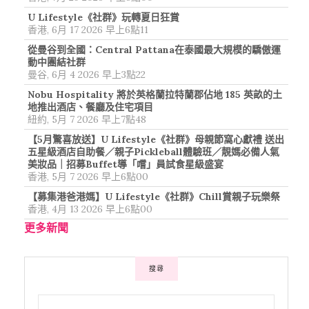
U Lifestyle《社群》玩轉夏日狂賞
香港, 6月 17 2026 早上6點11
從曼谷到全國：Central Pattana在泰國最大規模的驕傲運
動中團結社群
曼谷, 6月 4 2026 早上3點22
Nobu Hospitality 將於英格蘭拉特蘭郡佔地 185 英畝的土
地推出酒店、餐廳及住宅項目
紐約, 5月 7 2026 早上7點48
【5月驚喜放送】U Lifestyle《社群》母親節窩心獻禮 送出
五星級酒店自助餐／親子Pickleball體驗班／靚媽必備人氣
美妝品｜招募Buffet導「嚐」員試食星級盛宴
香港, 5月 7 2026 早上6點00
【募集港爸港媽】U Lifestyle《社群》Chill賞親子玩樂祭
香港, 4月 13 2026 早上6點00
更多新聞
搜尋