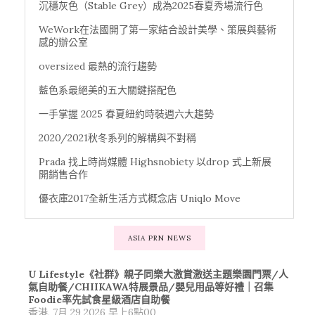
沉穩灰色（Stable Grey）成為2025春夏秀場流行色
WeWork在法國開了第一家結合設計美學、策展與藝術
感的辦公室
oversized 最熱的流行趨勢
藍色系最絕美的五大關鍵搭配色
一手掌握 2025 春夏紐約時裝週六大趨勢
2020/2021秋冬系列的解構與不對稱
Prada 找上時尚媒體 Highsnobiety 以drop 式上新展
開銷售合作
優衣庫2017全新生活方式概念店 Uniqlo Move
ASIA PRN NEWS
U Lifestyle《社群》親子同樂大激賞激送主題樂園門票/人
氣自助餐/CHIIKAWA特展景品/嬰兒用品等好禮｜召集
Foodie率先試食星級酒店自助餐
香港, 7月 29 2026 早上6點00