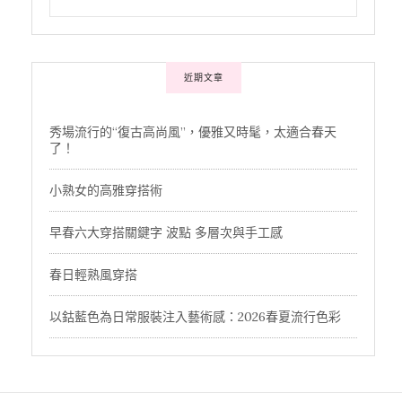
近期文章
秀場流行的“復古高尚風”，優雅又時髦，太適合春天
了！
小熟女的高雅穿搭術
早春六大穿搭關鍵字 波點 多層次與手工感
春日輕熟風穿搭
以鈷藍色為日常服裝注入藝術感：2026春夏流行色彩