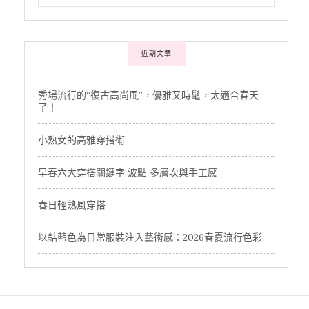
近期文章
秀場流行的“復古高尚風”，優雅又時髦，太適合春天
了！
小熟女的高雅穿搭術
早春六大穿搭關鍵字 波點 多層次與手工感
春日輕熟風穿搭
以鈷藍色為日常服裝注入藝術感：2026春夏流行色彩