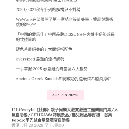
2020/2021秋冬系列的解構與不對稱
WeWork在法國開了第一家結合設計美學、策展與藝術
感的辦公室
「中國的愛馬仕」中國品牌DISSONA在夾縫中逆勢成長
的致勝策略
藍色系最絕美的五大關鍵搭配色
oversized 最熱的流行趨勢
一手掌握 2025 春夏紐約時裝週六大趨勢
Ancient Greek Sandals如何成功打造最炫希臘風涼鞋
ASIA PRN NEWS
U Lifestyle《社群》親子同樂大激賞激送主題樂園門票/人
氣自助餐/CHIIKAWA特展景品/嬰兒用品等好禮｜召集
Foodie率先試食星級酒店自助餐
香港, 7月 29 2026 早上6點00