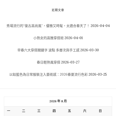
近期文章
秀場流行的“復古高尚風”，優雅又時髦，太適合春天了！
2026-04-04
小熟女的高雅穿搭術
2026-04-01
早春六大穿搭關鍵字 波點 多層次與手工感
2026-03-30
春日輕熟風穿搭
2026-03-27
以鈷藍色為日常服裝注入藝術感：2026春夏流行色彩
2026-03-25
2026 年 8 月
一
二
三
四
五
六
日