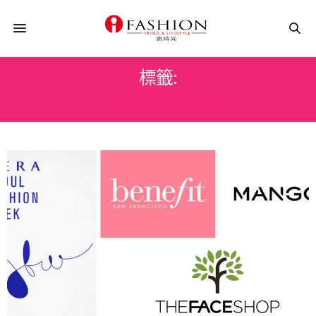
標籤:
THEFACESHOP