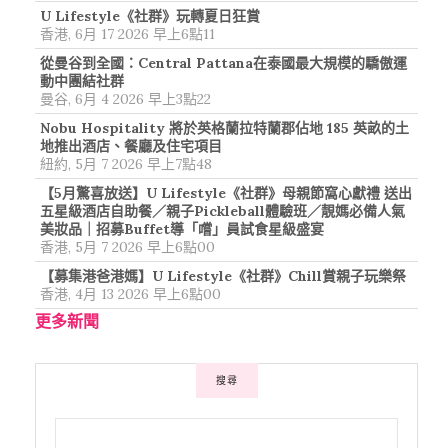
U Lifestyle《社群》玩轉夏日狂賞
香港, 6月 17 2026 早上6點11
從曼谷到全國：Central Pattana在泰國最大規模的驕傲運
動中團結社群
曼谷, 6月 4 2026 早上3點22
Nobu Hospitality 將於英格蘭拉特蘭郡佔地 185 英畝的土
地推出酒店、餐廳及住宅項目
紐約, 5月 7 2026 早上7點48
【5月驚喜放送】U Lifestyle《社群》母親節窩心獻禮 送出
五星級酒店自助餐／親子Pickleball體驗班／靚媽必備人氣
美妝品｜招募Buffet導「嚐」員試食星級盛宴
香港, 5月 7 2026 早上6點00
【募集港爸港媽】U Lifestyle《社群》Chill賞親子玩樂祭
香港, 4月 13 2026 早上6點00
更多新聞
搜尋