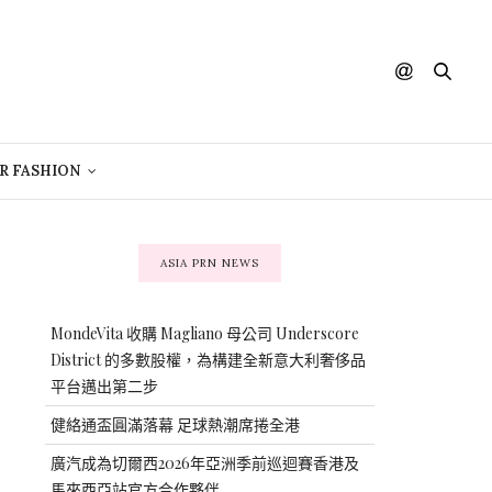
R FASHION
ASIA PRN NEWS
MondeVita 收購 Magliano 母公司 Underscore
District 的多數股權，為構建全新意大利奢侈品
平台邁出第二步
健絡通盃圓滿落幕 足球熱潮席捲全港
廣汽成為切爾西2026年亞洲季前巡迴賽香港及
馬來西亞站官方合作夥伴