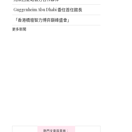
Guggenheim Abu Dhabi 委任首任館長
「香港橋壇智力博弈巔峰盛會」
更多新聞
熱門文章與頁面︰