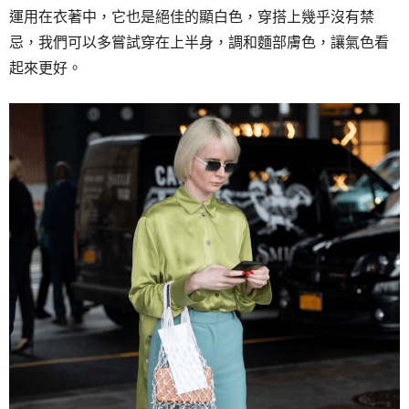
運用在衣著中，
它也是絕佳的顯白色，
穿搭上幾乎沒有禁
忌，
我們可以多嘗試穿在上半身，
調和麵部膚色，讓氣色看
起來更好。