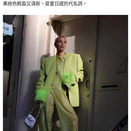
果綠色
輕盈又清新，
是夏日感的代名詞。