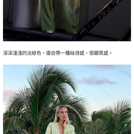
深深淺淺的淡綠色，
還自帶一種絲滑感，
很顯質感。