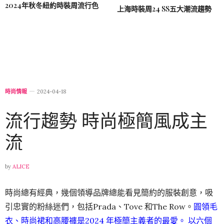
2024年秋冬紐約時裝周流行色
上海時裝周24 SS五大潮流趨勢
時尚情報
2024-04-18
流行趨勢 時尚極簡風成主
流
by
ALICE
時尚總有經典，幾個領導品牌總能看見簡約的服裝創意，吸
引忠實的粉絲迷們，包括Prada、Tove 和The Row。
圓領毛
衣、時尚裙和高腰褲是2024 年極簡主義者的最愛。 以六個