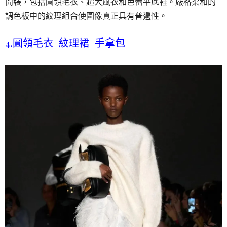
閒裝，包括圓領毛衣、超大風衣和芭蕾平底鞋。嚴格柔和的
調色板中的紋理組合使圖像真正具有普遍性。
4.圓領毛衣+紋理裙+手拿包