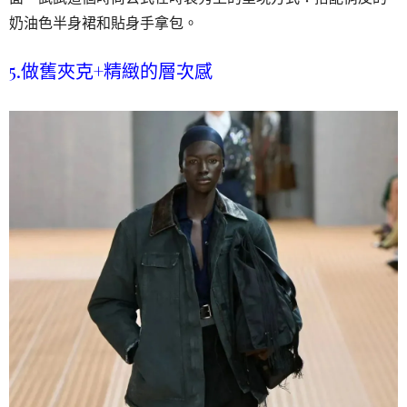
奶油色半身裙和貼身手拿包。
5.做舊夾克+精緻的層次感