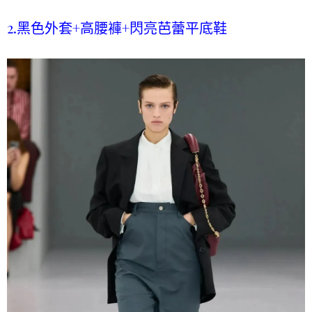
2.黑色外套+高腰褲+閃亮芭蕾平底鞋