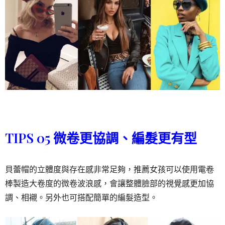
TIPS 05 微卷更協調、編髮更有型
貝蕾帽的立體度與存在感非常足夠，推薦女孩可以使用電卷
棒製造大卷度的微卷波浪感，會讓整體臉部的視覺感更加協
調、相襯。另外也可搭配簡單的編髮造型。