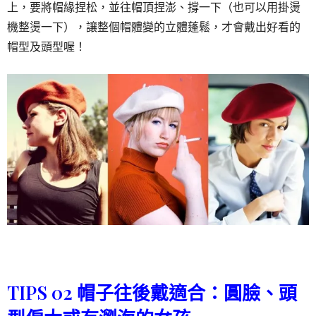
上，要將帽緣捏松，並往帽頂捏澎、撐一下（也可以用掛燙
機整燙一下），讓整個帽體變的立體蓬鬆，才會戴出好看的
帽型及頭型喔！
TIPS 02 帽子往後戴適合：圓臉、頭