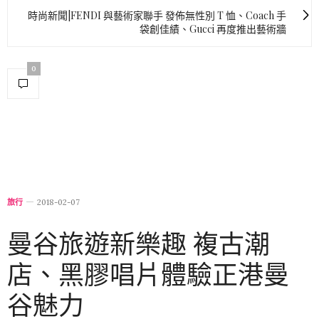
時尚新聞|FENDI 與藝術家聯手 發佈無性別 T 恤、Coach 手
袋創佳績、Gucci 再度推出藝術牆
0
旅行
2018-02-07
曼谷旅遊新樂趣 複古潮
店、黑膠唱片體驗正港曼
谷魅力