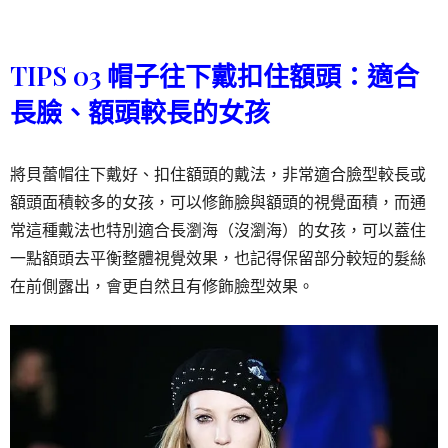
TIPS 03 帽子往下戴扣住額頭：適合
長臉、額頭較長的女孩
將貝蕾帽往下戴好、扣住額頭的戴法，非常適合臉型較長或
額頭面積較多的女孩，可以修飾臉與額頭的視覺面積，而通
常這種戴法也特別適合長瀏海（沒瀏海）的女孩，可以蓋住
一點額頭去平衡整體視覺效果，也記得保留部分較短的髮絲
在前側露出，會更自然且有修飾臉型效果。